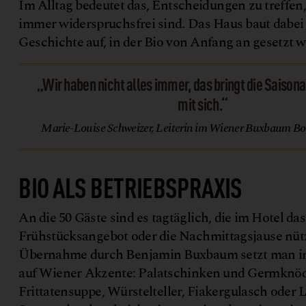
Im Alltag bedeutet das, Entscheidungen zu treffen,
immer widerspruchsfrei sind. Das Haus baut dabei 
Geschichte auf, in der Bio von Anfang an gesetzt w
„Wir haben nicht alles immer, das bringt die Saisona
mit sich.“
Marie-Louise Schweizer, Leiterin im Wiener Buxbaum Bo
BIO ALS BETRIEBSPRAXIS
©
x
b
a
u
m
u
t
i
q
u
e
o
t
e
An die 50 Gäste sind es tagtäglich, die im Hotel das
Frühstücksangebot oder die Nachmittagsjause nütz
Übernahme durch Benjamin Buxbaum setzt man 
auf Wiener Akzente: Palatschinken und Germknöd
Frittatensuppe, Würstelteller, Fiakergulasch oder 