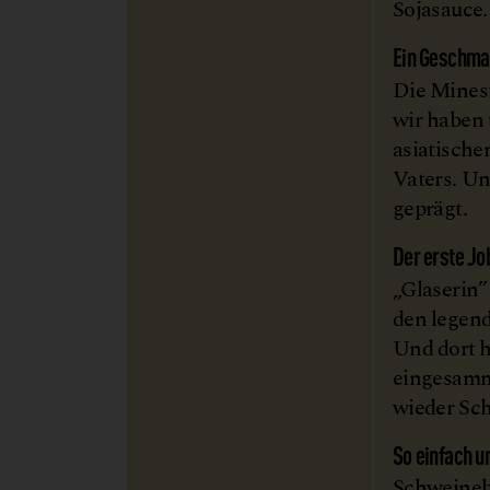
Sojasauce.
Ein Geschma
Die Minest
wir haben 
asiatische
Vaters. Un
geprägt.
Der erste Jo
„Glaserin”
den legend
Und dort h
eingesamm
wieder Sch
So einfach un
Schweineb