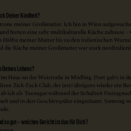
ck Deiner Kindheit?
rone meiner Großmutter. Ich bin in Wien aufgewachs
und hatten eine sehr multikulturelle Küche zuhause – 
n Hälfte meiner Mutter bis zu den italienischen Wurz
d die Küche meiner Großmutter war stark norditalien
b Deines Lebens?
 im Haus an der Weistraße in Mödling. Dort gab‘s in d
ären Zick-Zack-Club, der jetzt übrigens wieder ein Revi
ab ich als Teenager während der Schulzeit Freitagnac
elt und in den Geschirrspüler eingeräumt. Samstag w
ule.
d so gut – welches Gericht ist das für Dich?
raten.