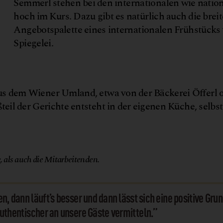
Semmerl stehen bei den internationalen wie natio
hoch im Kurs. Dazu gibt es natürlich auch die breit
Angebotspalette eines internationalen Frühstücks 
Spiegelei.
s dem Wiener Umland, etwa von der Bäckerei Öfferl o
eil der Gerichte entsteht in der eigenen Küche, selbs
© Bux
, als auch die Mitarbeitenden.
en, dann läuft’s besser und dann lässt sich eine positive G
authentischer an unsere Gäste vermitteln.”