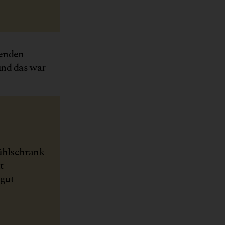
renden
und das war
Kühlschrank
t
 gut