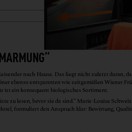
 UMARMUNG“
isender nach Hause. Das liegt nicht zuletzt daran, d
einer ebenso entspannten wie zeitgemäßen Wiener Fr
r ist ein konsequent biologisches Sortiment.
e zu lesen, bevor sie da sind.” Marie-Louise Schweiz
tel, formuliert den Anspruch klar: Bewirtung, Qualit