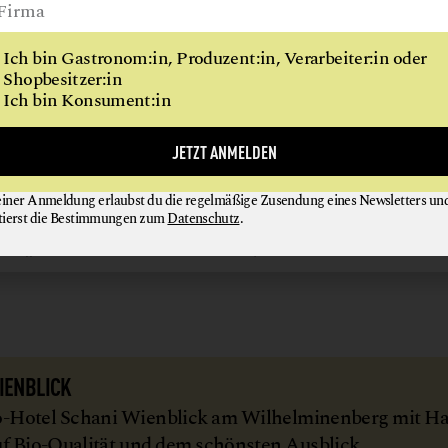
iert.“ Denn nur so könne ein gutes, warmes Gefühl auch
S-Gast formuliert hat: „Beeing here feels like a warm 
Ich bin Gastronom:in, Produzent:in, Verarbeiter:in oder
Shopbesitzer:in
e Umarmung.“)
Ich bin Konsument:in
JETZT ANMELDEN
sst? „Mit ganz viel Kommunikation“ ebenso wie durch 
einer Anmeldung erlaubst du die regelmäßige Zusendung eines Newsletters un
Hase läuft, hat sie etwa jede Station des Hauses selbst
tierst die Bestimmungen zum
Datenschutz
.
k: „Wie kann ich sonst wissen, was funktioniert und 
© Bux
IENBLICK
Bio-Hotel Schani Wienblick am Wilhelminenberg mit H
uf Bio-Qualität und dem schönsten Ausblick.