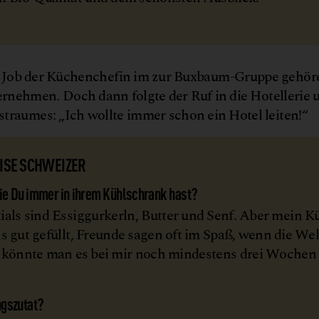
den Job der Küchenchefin im zur Buxbaum-Gruppe gehö
rnehmen. Doch dann folgte der Ruf in die Hotellerie 
tstraumes: „Ich wollte immer schon ein Hotel leiten!“
ISE SCHWEIZER
die Du immer in ihrem Kühlschrank hast?
ials sind Essiggurkerln, Butter und Senf. Aber mein 
ns gut gefüllt, Freunde sagen oft im Spaß, wenn die Wel
 könnte man es bei mir noch mindestens drei Wochen
.
ngszutat?