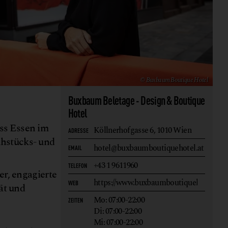
© Buxbaum Boutique Hotel
Buxbaum Beletage - Design & Boutique
Hotel
ass Essen im
Köllnerhofgasse 6,
1010 Wien
ADRESSE
ühstücks- und
hotel@buxbaumboutiquehotel.at
EMAIL
+43 1 9611960
TELEFON
er, engagierte
https://www.buxbaumboutiquehotel.at/
WEB
ät und
Mo: 07:00-22:00
ZEITEN
Di: 07:00-22:00
Mi: 07:00-22:00