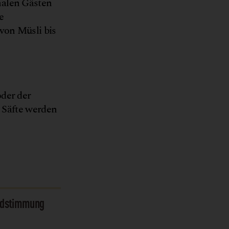
nalen Gästen
e
von Müsli bis
der der
t Säfte werden
baum Boutique Hotel
rundstimmung