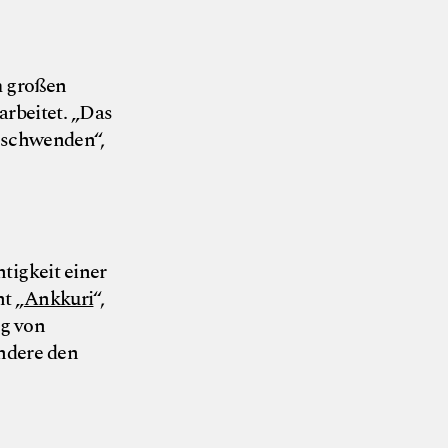
m großen
arbeitet. „Das
erschwenden“,
htigkeit einer
t „
Ankkuri
“,
ng von
ondere den
© Nils am See