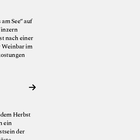
 am See“ auf
Winzern
st nach einer
er Weinbar im
rkostungen
© Nils am See
t dem Herbst
n ein
tsein der