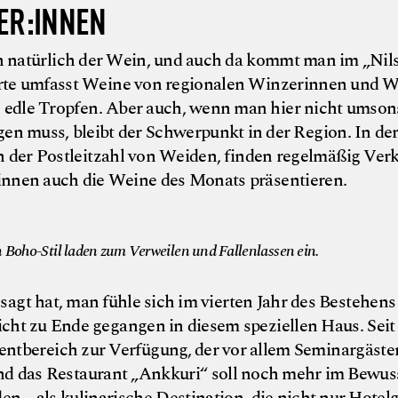
ER:INNEN
on natürlich der Wein, und auch da kommt man im „Nils
rte umfasst Weine von regionalen Winzerinnen und 
e edle Tropfen. Aber auch, wenn man hier nicht umson
gen muss, bleibt der Schwerpunkt in der Region. In d
h der Postleitzahl von Weiden, finden regelmäßig Ve
:innen auch die Weine des Monats präsentieren.
Boho-Stil laden zum Verweilen und Fallenlassen ein.
agt hat, man fühle sich im vierten Jahr des Bestehens
cht zu Ende gegangen in diesem speziellen Haus. Sei
ventbereich zur Verfügung, der vor allem Seminargäste
d das Restaurant „Ankkuri“ soll noch mehr im Bewuss