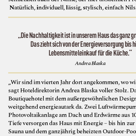
N
atürlich,
i
ndividuell,
l
ässig,
s
tylisch, einfach Nils
„Die Nachhaltigkeit ist in unserem Haus das ganz 
Das zieht sich von der Energieversorgung bis 
Lebensmitteleinkauf für die Küche.“
©
N
i
l
s
a
m
S
e
Andrea Blaska
„Wir sind im vierten Jahr dort angekommen, wo wir
sagt Hoteldirektorin Andrea Blaska voller Stolz. D
Boutiquehotel mit dem außergewöhnlichen Design
weitgehend energieautark da. Zwei Luftwärmepum
Photovoltaikanlage am Dach und Erdwärme aus 1
Tiefe versorgen das Haus mit Energie – bis hin zu
Sauna und dem ganzjährig beheizten Outdoor-Poo