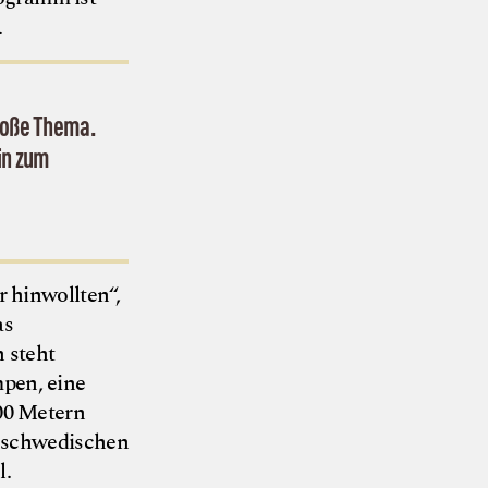
.
große Thema.
hin zum
 hinwollten“,
as
 steht
pen, eine
00 Metern
r schwedischen
l.