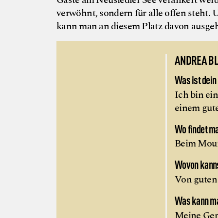
Gäste am Neusiedler See verankert werde
verwöhnt, sondern für alle offen steht.
kann man an diesem Platz davon ausgeh
ANDREA B
Was ist dein
Ich bin ei
einem gute
Wo findet man
Beim Moun
Wovon kanns
Von guten 
Was kann ma
Meine Gena