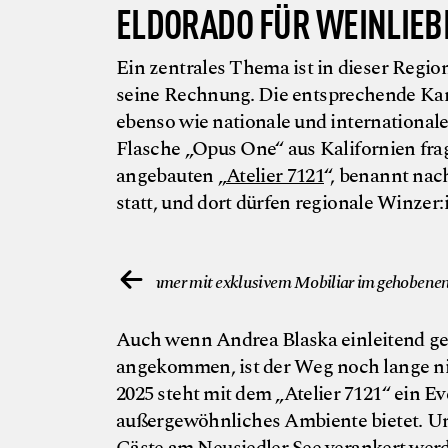
ELDORADO FÜR WEINLIEB
Ein zentrales Thema ist in dieser Regi
seine Rechnung. Die entsprechende Ka
ebenso wie nationale und international
Flasche „Opus One“ aus Kalifornien fra
angebauten „
Atelier 7121
“, benannt nac
statt, und dort dürfen regionale Winzer
© Nils am See
Zimmer mit exklusivem Mobiliar im gehobenen 
Auch wenn Andrea Blaska einleitend ges
angekommen, ist der Weg noch lange ni
2025 steht mit dem „Atelier 7121“ ein E
außergewöhnliches Ambiente bietet. Un