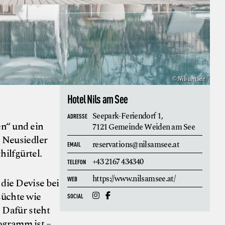
© Nils am See
Hotel Nils am See
Seepark-Feriendorf 1,
ADRESSE
en“ und ein
7121 Gemeinde Weiden am See
 Neusiedler
reservations@nilsamsee.at
EMAIL
ilfgürtel.
+43 2167 434340
TELEFON
https://www.nilsamsee.at/
WEB
e die Devise bei
süchte wie
SOCIAL
 Dafür steht
rogramm ist –