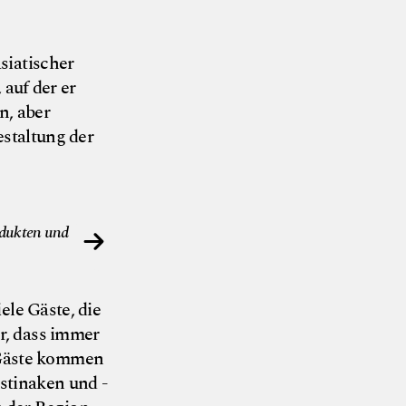
siatischer
auf der er
n, aber
estaltung der
© Nils am See
odukten und
Kulinarisch bewegt sich das Restaurant Ankk
asiatischen Einflüssen.
ele Gäste, die
r, dass immer
e Gäste kommen
stinaken und -