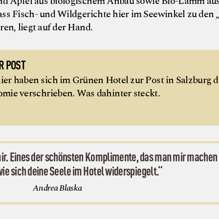
nd Äpfel aus biologischem Anbau sowie Bio-Lamm aus
ass Fisch- und Wildgerichte hier im Seewinkel zu den 
en, liegt auf der Hand.
R POST
ier haben sich im Grünen Hotel zur Post in Salzburg d
e verschrieben. Was dahinter steckt.
 mir. Eines der schönsten Komplimente, das man mir machen 
ie sich deine Seele im Hotel widerspiegelt.“
Andrea Blaska