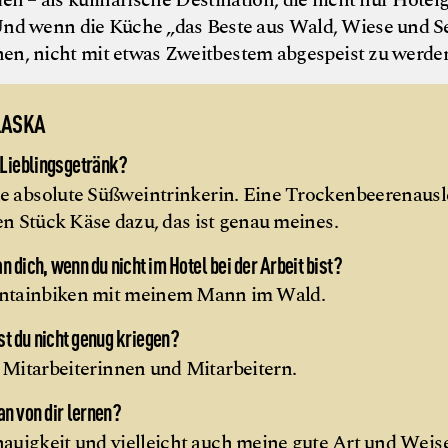
n – als kulinarische Destination, die nicht nur Hotel
 Und wenn die Küche „das Beste aus Wald, Wiese und Se
en, nicht mit etwas Zweitbestem abgespeist zu werde
LASKA
 Lieblingsgetränk?
ne absolute Süßweintrinkerin. Eine Trockenbeerenausl
n Stück Käse dazu, das ist genau meines.
 dich, wenn du nicht im Hotel bei der Arbeit bist?
tainbiken mit meinem Mann im Wald.
t du nicht genug kriegen?
Mitarbeiterinnen und Mitarbeitern.
n von dir lernen?
uigkeit und vielleicht auch meine gute Art und Weise