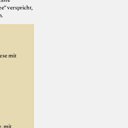
gäste
e“ verspricht,
n.
ese mit
, mit