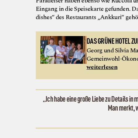
Paradeiser haben ebenso wie Ruccola u
Eingang in die Speisekarte gefunden. D
dishes“ des Restaurants „Ankkuri“ gehör
DAS GRÜNE HOTEL ZU
Georg und Silvia Ma
Gemeinwohl-Ökonomi
weiterlesen
„Ich habe eine große Liebe zu Details in
Man merkt, w