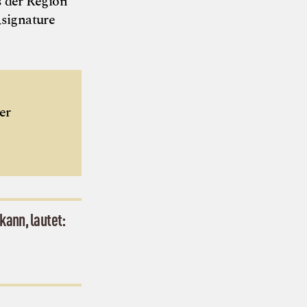
 der Region
„signature
er
kann, lautet: