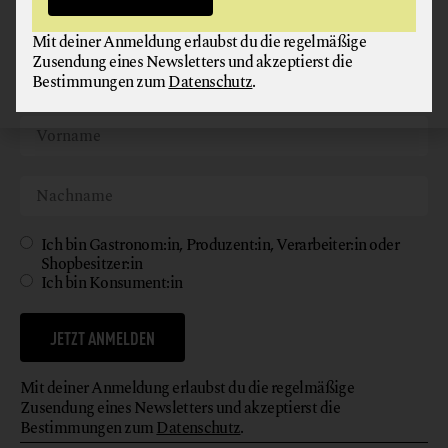
Werde jetzt Teil unserer Bewegung und melde dich für
unseren kostenlosen Newsletter an!
Mit deiner Anmeldung erlaubst du die regelmäßige
Zusendung eines Newsletters und akzeptierst die
Bestimmungen zum
Datenschutz
.
Ich bin Gastronom:in, Produzent:in, Verarbeiter:in oder
Shopbesitzer:in
Ich bin Konsument:in
JETZT ANMELDEN
Mit deiner Anmeldung erlaubst du die regelmäßige
Zusendung eines Newsletters und akzeptierst die
Bestimmungen zum
Datenschutz
.