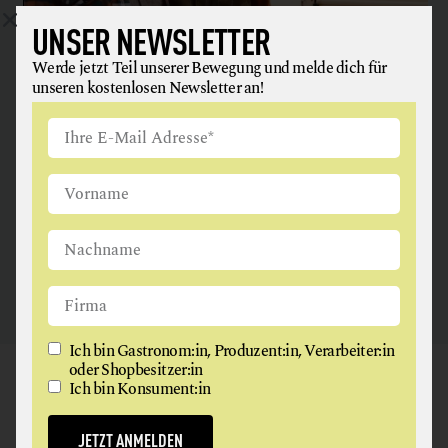
UNSER NEWSLETTER
Werde jetzt Teil unserer Bewegung und melde dich für
ANGUS & ARTHUR
unseren kostenlosen Newsletter an!
FLEISCH + FLEISCHERZEUGNISSE
2326 Maria Lanzendorf
Ich bin Gastronom:in, Produzent:in, Verarbeiter:in
oder Shopbesitzer:in
GAUMEN HOCH
Ich bin Konsument:in
NEWSLETTER
JETZT ANMELDEN