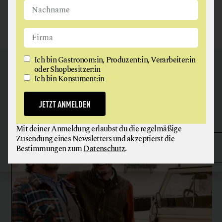
Ich bin Gastronom:in, Produzent:in, Verarbeiter:in
NEU BEI
GAUMEN HOCH
oder Shopbesitzer:in
Ich bin Konsument:in
Unsere Bewegung wächst: Um Menschen, die Lebensmittel
verantwortungsbewusst herstellen oder verarbeiten. Und uns
JETZT ANMELDEN
inspirieren, uns gesünder zu ernähren.
Mit deiner Anmeldung erlaubst du die regelmäßige
Zusendung eines Newsletters und akzeptierst die
Bestimmungen zum
Datenschutz
.