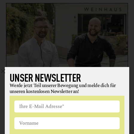
UNSER NEWSLETTER
WEINHAUS – KIRCHBERG AM
Werde jetzt Teil unserer Bewegung und melde dich für
unseren kostenlosen Newsletter an!
WAGRAM
RESTAURANT
3470 Kirchberg am Wagram