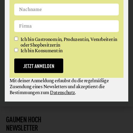
ANGUS & ARTHUR
Ich bin Gastronom:in, Produzent:in, Verarbeiter:in
FLEISCH + FLEISCHERZEUGNISSE
oder Shopbesitzer:in
Ich bin Konsument:in
2326 Maria Lanzendorf
JETZT ANMELDEN
Mit deiner Anmeldung erlaubst du die regelmäßige
Zusendung eines Newsletters und akzeptierst die
Bestimmungen zum
Datenschutz
.
GAUMEN HOCH
NEWSLETTER