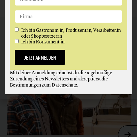
NEU BEI
GAUMEN HOCH
Ich bin Gastronom:in, Produzent:in, Verarbeiter:in
oder Shopbesitzer:in
Ich bin Konsument:in
Unsere Bewegung wächst: Um Menschen, die Lebensmittel
verantwortungsbewusst herstellen oder verarbeiten. Und uns
inspirieren, uns gesünder zu ernähren.
JETZT ANMELDEN
Mit deiner Anmeldung erlaubst du die regelmäßige
Zusendung eines Newsletters und akzeptierst die
Bestimmungen zum
Datenschutz
.