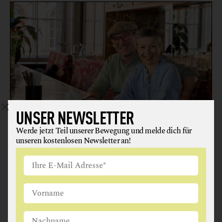
UNSER NEWSLETTER
Werde jetzt Teil unserer Bewegung und melde dich für
SALONPLAFOND IM MAK
unseren kostenlosen Newsletter an!
RESTAURANT
1010 Wien