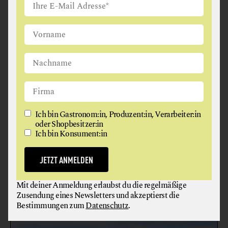
Ich bin Gastronom:in, Produzent:in, Verarbeiter:in
RESTAURANT LIBELLE
oder Shopbesitzer:in
Ich bin Konsument:in
FRÜHSTÜCK
RESTAURANT
JETZT ANMELDEN
In Zertifizierung
7091 Breitenbrunn
Mit deiner Anmeldung erlaubst du die regelmäßige
Zusendung eines Newsletters und akzeptierst die
Bestimmungen zum
Datenschutz
.