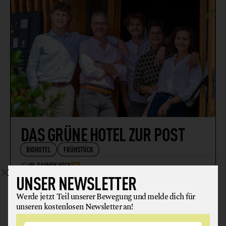
DAS GRÜNE HOTEL ZUR POST
BIOHOTEL
FRÜHSTÜCK
UNSER NEWSLETTER
5020 Salzburg
Werde jetzt Teil unserer Bewegung und melde dich für
unseren kostenlosen Newsletter an!