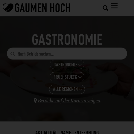
GASTRONOMIE

GASTRONOMIE

FRUEHSTUECK
ALLE KATEGORIEN

GASTRONOMIE
ALLE REGIONEN
ALLE ANZEIGEN

HOTELS
Betriebe auf der Karte anzeigen
BAR

BURGENLAND
SHOPS UND VERARBEITUNG
BISTRO
KÄRNTEN
LANDWIRTSCHAFT
BUSCHENSCHANK
OBERÖSTERREICH
WEINBAU
CAFÉ
AKTUALITÄT
NAME
ENTFERNUNG