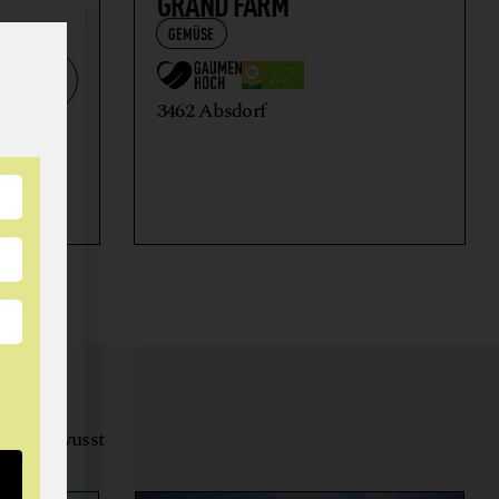
GRAND FARM
GEMÜSE
+
3462 Absdorf
tungsbewusst
ernähren.