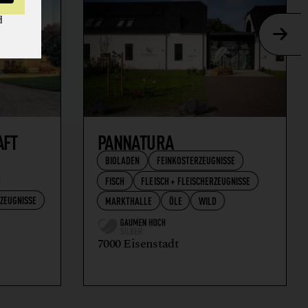
d
AFT
PANNATURA
BIOLADEN
FEINKOSTERZEUGNISSE
FISCH
FLEISCH + FLEISCHERZEUGNISSE
RZEUGNISSE
MARKTHALLE
ÖLE
WILD
7000 Eisenstadt