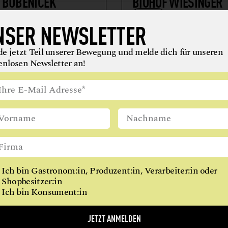
 BUBENICEK
BIOHOF WIESINGER
RGER
GEMÜSE
NSER NEWSLETTER
RZEUGNISSE
GEMÜSE
GETREIDE, GETREIDEERZEUGNISSE 
KARTOFFELN
HONIG + IMKEREIERZEUGNISSE
e jetzt Teil unserer Bewegung und melde dich für unseren
enlosen Newsletter an!
2191 Gaweinstal
rndorf
NEU BEI
GAUMEN HOCH
Ich bin Gastronom:in, Produzent:in, Verarbeiter:in oder
Shopbesitzer:in
Ich bin Konsument:in
gung wächst: Um Menschen, die Lebensmittel verantwor
en oder verarbeiten. Und uns inspirieren, uns gesünder zu 
JETZT ANMELDEN