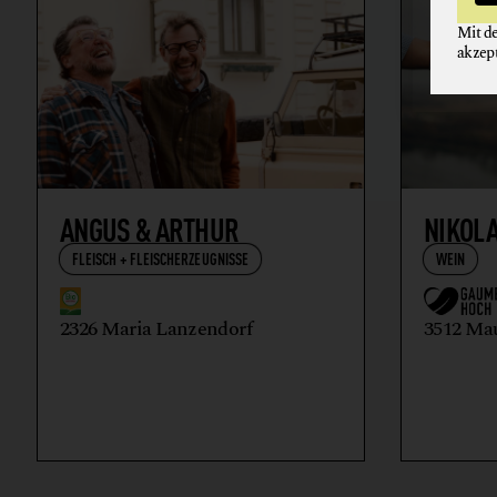
Mit d
akzep
ANGUS & ARTHUR
NIKOL
FLEISCH + FLEISCHERZEUGNISSE
WEIN
2326 Maria Lanzendorf
3512 Ma