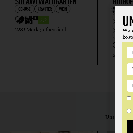
SOLAWI WALDGARTEN
BIOHOF
MEIBE
GEMÜSE
KRÄUTER
WEIN
U
FEINKOSTE
GETRÄNKE
2283 Markgrafneusiedl
Werd
WEIN
kost
2295 Zwe
Unsere Bewe
herstell