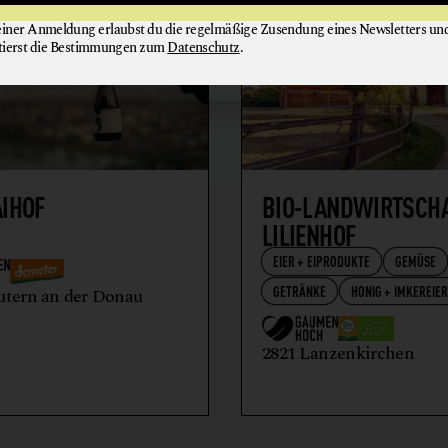
einer Anmeldung erlaubst du die regelmäßige Zusendung eines Newsletters un
tierst die Bestimmungen zum
Datenschutz
.
AIHOF
BIO-LANDWIRTSCH
LILIENHOF
EIER + EIPRODUKTE
GEMÜSE
GETRÄNKE
HONIG + IMKEREIE
utern an der Donau
2821 Lanzenkirchen