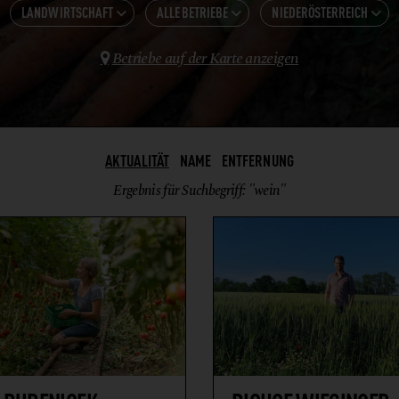
LANDWIRTSCHAFT
ALLE BETRIEBE
NIEDERÖSTERREICH



ALLE KATEGORIEN
Betriebe auf der Karte anzeigen

ALLE ANZEIGEN
NIEDERÖSTERREICH
GASTRONOMIE
FEINKOSTERZEUGNISSE
HOTELS
GEMÜSE
SHOPS UND VERARBEITUNG
GETRÄNKE
AKTUALITÄT
NAME
ENTFERNUNG
LANDWIRTSCHAFT
GETREIDE, GETREIDEERZEUGNISSE + KARTOFFELN
Ergebnis für Suchbegriff: "wein"
WEINBAU
HONIG + IMKEREIERZEUGNISSE
KRÄUTER
WEIN