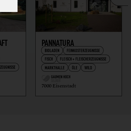
AFT
PANNATURA
BIOLADEN
FEINKOSTERZEUGNISSE
FISCH
FLEISCH + FLEISCHERZEUGNISSE
RZEUGNISSE
MARKTHALLE
ÖLE
WILD
7000 Eisenstadt