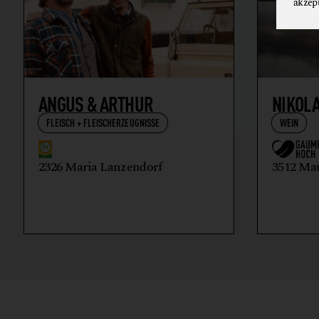
akzep
ANGUS & ARTHUR
NIKOL
FLEISCH + FLEISCHERZEUGNISSE
WEIN
2326 Maria Lanzendorf
3512 Ma