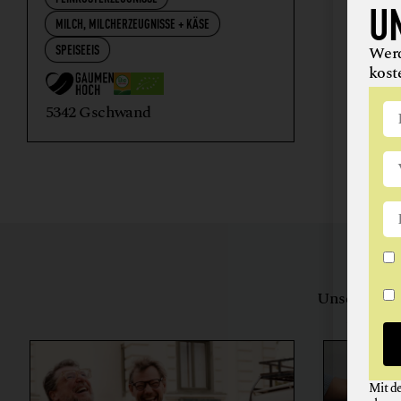
U
MILCH, MILCHERZEUGNISSE + KÄSE
SPEISEEIS
Werd
kost
5342 Gschwand
Unsere Bewe
herstell
Mit d