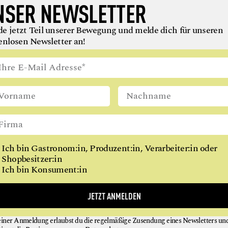
NSER NEWSLETTER
KRÄUTER
MILCH, MILCHERZEUGNISSE + KÄSE
e jetzt Teil unserer Bewegung und melde dich für unseren
enlosen Newsletter an!
OBST
ÖLE + FETTE
PILZE + PILZERZEUGNISSE
SPEISEEIS
VEGETARISCHE + VEGANE ERZEUGNISSE
WEIN
NEU BEI
GAUMEN HOCH
WILDFLEISCH + WILDFLEISCHERZEUGNISSE
Ich bin Gastronom:in, Produzent:in, Verarbeiter:in oder
Shopbesitzer:in
gung wächst: Um Menschen, die Lebensmittel verantwor
Ich bin Konsument:in
en oder verarbeiten. Und uns inspirieren, uns gesünder zu 
JETZT ANMELDEN
einer Anmeldung erlaubst du die regelmäßige Zusendung eines Newsletters un