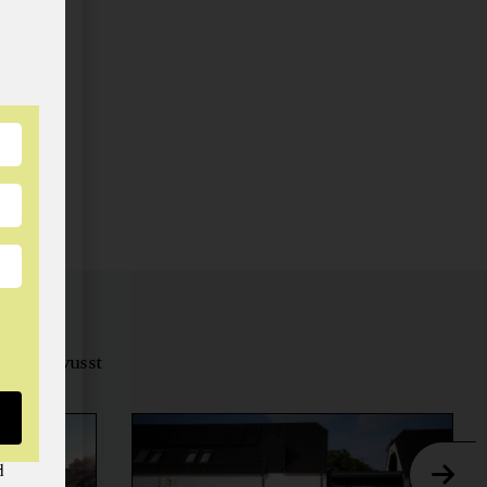
tungsbewusst
ernähren.
d