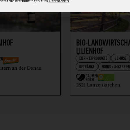
tierst die Bestimmungen zum
Datenschutz
.
AIHOF
BIO-LANDWIRTSCH
LILIENHOF
EIER + EIPRODUKTE
GEMÜSE
GETRÄNKE
HONIG + IMKEREIE
utern an der Donau
2821 Lanzenkirchen