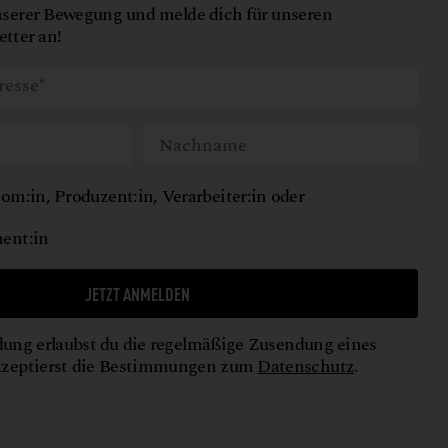
nserer Bewegung und melde dich für unseren
tter an!
om:in, Produzent:in, Verarbeiter:in oder
ent:in
JETZT ANMELDEN
ung erlaubst du die regelmäßige Zusendung eines
kzeptierst die Bestimmungen zum
Datenschutz
.