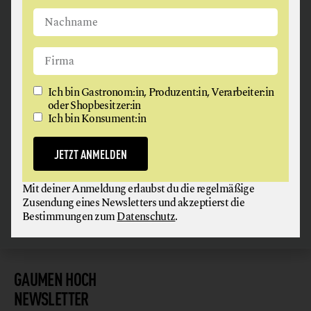
ANGUS & ARTHUR
Ich bin Gastronom:in, Produzent:in, Verarbeiter:in
FLEISCH + FLEISCHERZEUGNISSE
oder Shopbesitzer:in
Ich bin Konsument:in
2326 Maria Lanzendorf
JETZT ANMELDEN
Mit deiner Anmeldung erlaubst du die regelmäßige
Zusendung eines Newsletters und akzeptierst die
Bestimmungen zum
Datenschutz
.
GAUMEN HOCH
NEWSLETTER