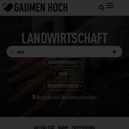
LANDWIRTSCHAFT


LANDWIRTSCHAFT

WEIN
ALLE KATEGORIEN

GASTRONOMIE
NIEDERÖSTERREICH
ALLE ANZEIGEN

HOTELS
Betriebe auf der Karte anzeigen
FEINKOSTERZEUGNISSE

NIEDERÖSTERREICH
SHOPS UND VERARBEITUNG
GEMÜSE
LANDWIRTSCHAFT
GETRÄNKE
WEINBAU
HONIG + IMKEREIERZEUGNISSE
AKTUALITÄT
NAME
ENTFERNUNG