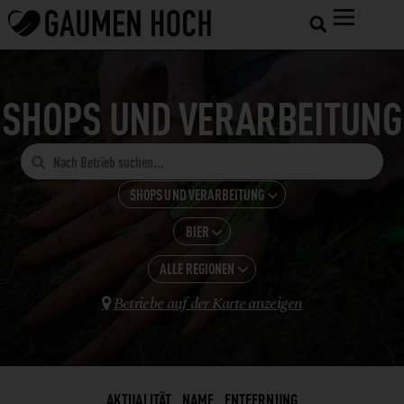
SHOPS UND VERARBEITUNG

SHOPS UND VERARBEITUNG

BIER
ALLE KATEGORIEN

GASTRONOMIE
ALLE REGIONEN
ALLE ANZEIGEN

HOTELS
Betriebe auf der Karte anzeigen
BEEREN

KÄRNTEN
SHOPS UND VERARBEITUNG
BIER
NIEDERÖSTERREICH
LANDWIRTSCHAFT
BIO-LIEFERSERVICE
WEINBAU
BIOLADEN
AKTUALITÄT
NAME
ENTFERNUNG