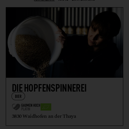
BROT
DELIKATESSEN
EVENTLOCATION
FEINKOSTERZEUGNISSE
FISCH
FLEISCH + FLEISCHERZEUGNISSE
FLEISCHERSATZPRODUKTE
GETRÄNKE
GETREIDE
DIE HOPFENSPINNEREI
GEWÜRZE
BIER
KAFFEE
KOCHKURSE
3830 Waidhofen an der Thaya
MARKTHALLE