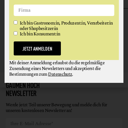
ANGUS & ARTHUR
FLEISCH + FLEISCHERZEUGNISSE
Ich bin Gastronom:in, Produzent:in, Verarbeiter:in
oder Shopbesitzer:in
Ich bin Konsument:in
2326 Maria Lanzendorf
JETZT ANMELDEN
Mit deiner Anmeldung erlaubst du die regelmäßige
Zusendung eines Newsletters und akzeptierst die
Bestimmungen zum
Datenschutz
.
GAUMEN HOCH
NEWSLETTER
Werde jetzt Teil unserer Bewegung und melde dich für
unseren kostenlosen Newsletter an!