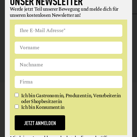
UNSER NEWSLETTER
Werde jetzt Teil unserer Bewegung und melde dich für
ANGUS & ARTHUR
unseren kostenlosen Newsletter an!
FLEISCH + FLEISCHERZEUGNISSE
2326 Maria Lanzendorf
GAUMEN HOCH
Ich bin Gastronom:in, Produzent:in, Verarbeiter:in
oder Shopbesitzer:in
NEWSLETTER
Ich bin Konsument:in
Werde jetzt Teil unserer Bewegung und melde dich für
JETZT ANMELDEN
unseren kostenlosen Newsletter an!