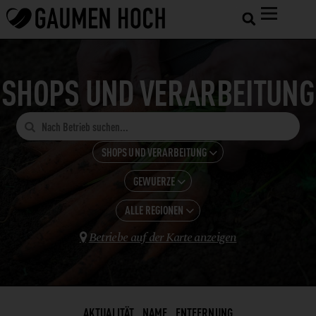
SHOPS UND VERARBEITUNG

SHOPS UND VERARBEITUNG

GEWUERZE
ALLE KATEGORIEN

GASTRONOMIE
ALLE REGIONEN
ALLE ANZEIGEN

HOTELS
Betriebe auf der Karte anzeigen
BEEREN

NIEDERÖSTERREICH
SHOPS UND VERARBEITUNG
BIER
LANDWIRTSCHAFT
BIO-LIEFERSERVICE
WEINBAU
BIOLADEN
AKTUALITÄT
NAME
ENTFERNUNG