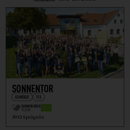
BROT
DELIKATESSEN
EVENTLOCATION
FEINKOSTERZEUGNISSE
FISCH
FLEISCH + FLEISCHERZEUGNISSE
FLEISCHERSATZPRODUKTE
GETRÄNKE
GETREIDE
SONNENTOR
GEWÜRZE
GEWÜRZE
TEE
KAFFEE
KOCHKURSE
3913 Sprögnitz
MARKTHALLE