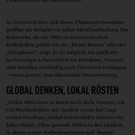
l
J
M
©
u
l
i
u
s
e
i
n
In Österreich lässt sich dieses Phänomen besonders
greifbar am Beispiel von Julius Meinl beobachten. Die
Kultmarke, die seit 1862 zur österreichischen
Kaffeekultur gehört wie der „Kleine Braune“ oder der
„Einspänner“, zeigt: Es ist möglich, ein qualitativ
hochwertiges Lebensmittel aus Honduras, Vietnam
oder Brasilien nachhaltig nach Österreich zu bringen
– vorausgesetzt, man übernimmt Verantwortung.
GLOBAL DENKEN, LOKAL RÖSTEN
„Vielen Menschen ist heute noch nicht bewusst, wie
viel Nachhaltigkeit mit Qualität zu tun hat“, sagt
Carina Needham, Global Sustainability Director bei
Julius Meinl. „Ohne gesunde Böden in den Ländern,
in denen unsere Kaffeebäuerinnen und -bauern