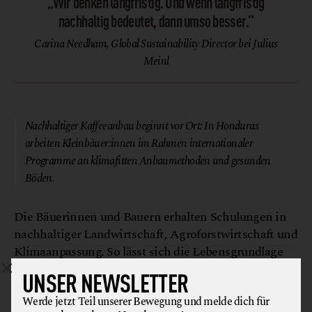
„Wir denken langfristig. Und wenn langfristig
nachhaltig bedeutet, dann umso besser.“
Carina Needham, Global Sustainability Director bei Julius
Meinl
© Julius Meinl
Nachhaltiger Kaffeeanbau beginnt vor Ort: In Honduras
arbeiten Kleinbäuer:innen im Rahmen internationaler
Programme an klimafitten Anbaumethoden und gesunden
Böden.
Die Bäuerinnen und Bauern erhalten Schulungen in
nachhaltiger Landwirtschaft, Agroforstwirtschaft und
Klimaanpassung. So lässt sich die Lebensgrundlage
der Familien sichern – und gleichzeitig die Region
UNSER NEWSLETTER
widerstandsfähiger gegen Umweltprobleme machen.
Werde jetzt Teil unserer Bewegung und melde dich für