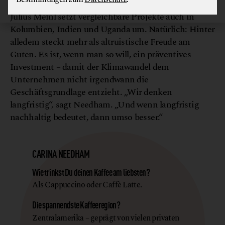
Julius Meinl setzt vergleichbare Projekte auch in
Kolumbien, Indien und Uganda um. Natürlich: Hinter
alledem steckt mehr als altruistische Freude am
Guten. Es ist, wenn man so will, ein präventives
Investment – damit der Klimawandel dem
Unternehmen nicht irgendwann die
Geschäftsgrundlage entzieht. „Wir denken
langfristig“, sagt Needham. „Und wenn langfristig
nachhaltig bedeutet, dann umso besser.“
CARINA NEEDHAM
Wie trinkst Du deinen Kaffee am liebsten?
Als Cappuccino oder Caffè Latte.
Die spannendste Kaffeeregion?
Zentralamerika – geprägt von vielen privaten