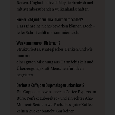
Reisen. Unglaublich vielfältig, farbenfroh und
mit atemberaubenden Vulkanlandschaften.
Ein Gerücht, mit dem Du aufräumen möchtest?
Dass Einzelne nichts bewirken können. Doch –
jeder Schritt zählt und summiert sich.
Was kann man von Dir lernen?
Strukturiertes, strategisches Denken, und wie
man mit
einer guten Mischung aus Hartnäckigkeit und
Überzeugungskraft Menschen für Ideen
begeistert.
Der beste Kaffe, den Du jemals getrunken hast?
Ein Cappuccino von unseren Coffee Experts im
Büro. Perfekt zubereitet – und ein echter Aha-
Moment: Seitdem weiß ich, dass guter Kaffee
keinen Zucker braucht. Gar keinen.