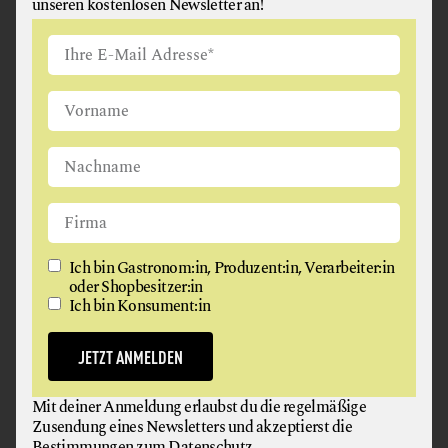
unseren kostenlosen Newsletter an!
ZOTTER SCHOKOLADE
Ich bin Gastronom:in, Produzent:in, Verarbeiter:in
oder Shopbesitzer:in
Chocolatier Josef Zotter baute sein süßes Reich in
Ich bin Konsument:in
Bergl bei Riegersburg konsequent und
kompromisslos unter der Prämisse auf, die Welt
JETZT ANMELDEN
ein kleines Stück besser zu machen.
weiterlesen
Mit deiner Anmeldung erlaubst du die regelmäßige
Zusendung eines Newsletters und akzeptierst die
Bestimmungen zum
Datenschutz
.