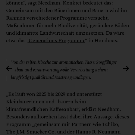
können“, sagt Needham. Konkret bedeutet das:
Gemeinsam mit den Bäuerinnen und Bauern wird im
Rahmen verschiedener Programme versucht,
Maßnahmen für mehr Biodiversität, gesündere Böden
und klimafitte Landwirtschaft umzusetzen. Da wäre
etwa das „
Generations Programme
“ in Honduras.
inl
© Julius Meinl
Von der reifen Kirsche zur aromatischen Tasse: Sorgfältiger
Anbau und verantwortungsvolle Verarbeitung sichern
langfristig Qualität und Existenzgrundlagen.
„Es läuft von 2025 bis 2029 und unterstützt
Kleinbäuerinnen und -bauern beim
klimafreundlichen Kaffeeanbau“, erklärt Needham.
Besonders aufhorchen lässt dabei ihre Aussage, dieses
Programm „gemeinsam mit Partnern wie Tchibo,
The J.M. Smucker Co. und der Hanns R. Neumann