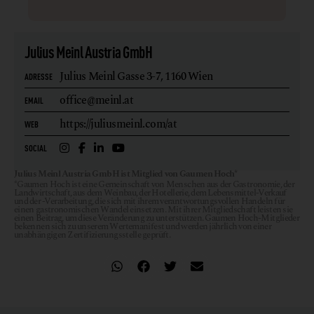
Julius Meinl Austria GmbH
Julius Meinl Gasse 3-7,
1160 Wien
ADRESSE
office@meinl.at
EMAIL
https://juliusmeinl.com/at
WEB
SOCIAL
Julius Meinl Austria GmbH ist Mitglied von Gaumen Hoch*
*Gaumen Hoch ist eine Gemeinschaft von Menschen aus der Gastronomie, der
Landwirtschaft, aus dem Weinbau, der Hotellerie, dem Lebensmittel-Verkauf
und der -Verarbeitung, die sich mit ihrem verantwortungsvollen Handeln für
einen gastronomischen Wandel einsetzen. Mit ihrer Mitgliedschaft leisten sie
einen Beitrag, um diese Veränderung zu unterstützen. Gaumen Hoch-Mitglieder
bekennen sich zu unserem Wertemanifest und werden jährlich von einer
unabhängigen Zertifizierungsstelle geprüft.