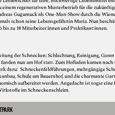
 Leidenschaft für faire, hochwertige Lebensmittel ent
zu einem regenerativen Musterbetrieb für die zukünfti
e Andreas Gugumuck als One-Man-Show durch die Wien
amals schon seine Lebensgefährtin Maria. Nun beschä
bis zu 18 Mitarbeiter:innen und Praktikant:innen.
beitung der Schnecken: Schlachtung, Reinigung, Garen
fanden nun am Hof statt. Zum Hofladen kamen nach
werk dazu: Schneckenfeldführungen, mehrgängige S
eanbau, Schule am Bauernhof, und die charmante Garte
ronomisch aufbereitet werden. Angedacht ist sogar eine
Wirkstoffe im Schneckenschleim.
DTPARK