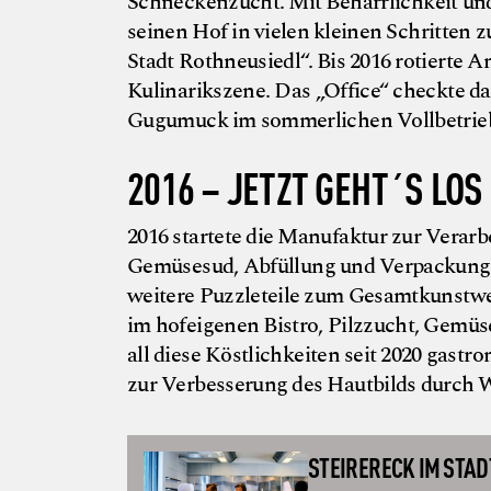
Schneckenzucht. Mit Beharrlichkeit und
seinen Hof in vielen kleinen Schritten 
Stadt Rothneusiedl“. Bis 2016 rotiert
Kulinarikszene. Das „Office“ checkte d
Gugumuck im sommerlichen Vollbetrieb 
2016 – JETZT GEHT´S LOS
2016 startete die Manufaktur zur Verar
Gemüsesud, Abfüllung und Verpackung 
weitere Puzzleteile zum Gesamtkunst
im hofeigenen Bistro, Pilzzucht, Gemüs
all diese Köstlichkeiten seit 2020 gast
zur Verbesserung des Hautbilds durch 
STEIRERECK IM STA