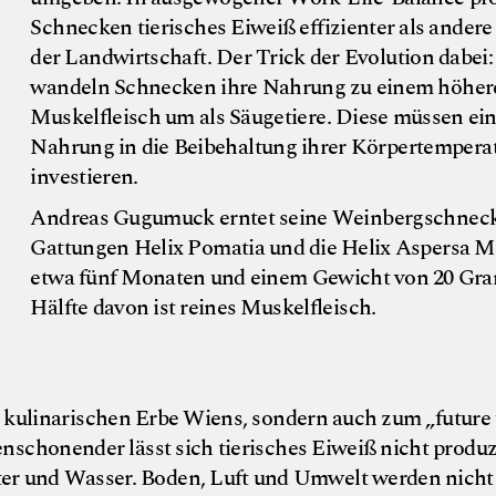
Schnecken tierisches Eiweiß effizienter als ander
der Landwirtschaft. Der Trick der Evolution dabei:
wandeln Schnecken ihre Nahrung zu einem höhere
©
G
u
g
u
m
u
c
k
c
h
n
e
c
k
e
n
m
a
n
u
f
a
k
t
u
Muskelfleisch um als Säugetiere. Diese müssen ein
Nahrung in die Beibehaltung ihrer Körpertempera
investieren.
Andreas Gugumuck erntet seine Weinbergschneck
Gattungen Helix Pomatia und die Helix Aspersa M
etwa fünf Monaten und einem Gewicht von 20 Gr
Hälfte davon ist reines Muskelfleisch.
m kulinarischen Erbe Wiens, sondern auch zum „future
chonender lässt sich tierisches Eiweiß nicht produz
r und Wasser. Boden, Luft und Umwelt werden nicht b