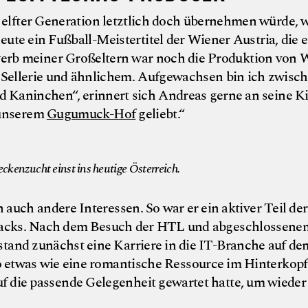
 elfter Generation letztlich doch übernehmen würde, 
ute ein Fußball-Meistertitel der Wiener Austria, die 
werb meiner Großeltern war noch die Produktion von 
 Sellerie und ähnlichem. Aufgewachsen bin ich zwisc
Kaninchen“, erinnert sich Andreas gerne an seine Ki
 unserem
Gugumuck-Hof
geliebt.“
© Gugumuck S
ckenzucht einst ins heutige Österreich.
h auch andere Interessen. So war er ein aktiver Teil de
Tracks. Nach dem Besuch der HTL und abgeschlossene
stand zunächst eine Karriere in die IT-Branche auf 
 etwas wie eine romantische Ressource im Hinterkopf
uf die passende Gelegenheit gewartet hatte, um wieder