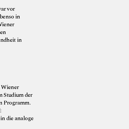
war vor
ebenso in
Wiener
hen
ndheit in
chneckenmanufaktur
r Wiener
m Studium der
dem Programm.
:
 in die analoge