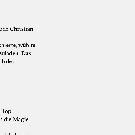
och Christian
hierte, wühlte
zuladen. Das
ch der
chneckenmanufaktur
r Top-
n die Magie