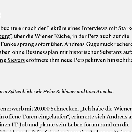
D
buchte er nach der Lektüre eines Interviews mit Stark
burg
“, über die Wiener Küche, in der Petz auch auf die
 Funke sprang sofort über. Andreas Gugumuck recherc
aben ohne Businessplan mit historischer Substanz auf
g Sievers
eröffnete ihm neue Perspektiven hinsichtli
© Gugumuck S
erem Spitzenköche wie Heinz Reitbauer und Juan Amador.
ebenerwerb mit 20.000 Schnecken. „Ich habe die Wiene
 offene Türen eingelaufen“, erinnerte sich Andreas a
seinen IT-Job und plante sein Leben fortan rund um die