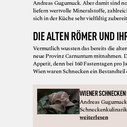
Andreas Gugumuck. Aber damit sind noch
liefern wertvolle Mineralstoffe, zahlre
sich in der Küche sehr vielfältig zubereit
DIE ALTEN RÖMER UND IH
Vermutlich wussten das bereits die alt
neue Provinz Carnuntum mitnahmen. Di
Appetit, denn bei 160 Fastentagen pro
Wien waren Schnecken ein Bestandteil 
WIENER SCHNECKEN
Andreas Gugumuck h
Schneckenkulinarik
weiterlesen