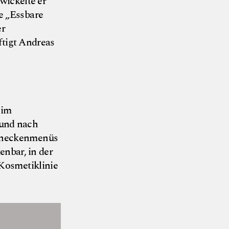
wickelte er
ge „Essbare
er
ftigt Andreas
 im
 und nach
chneckenmenüs
nbar, in der
 Kosmetiklinie