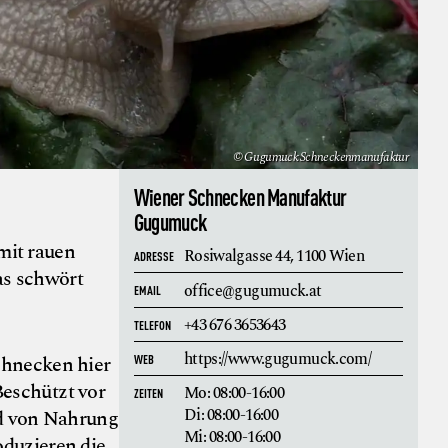
© Gugumuck Schneckenmanufaktur
Wiener Schnecken Manufaktur
Gugumuck
mit rauen
Rosiwalgasse 44,
1100 Wien
ADRESSE
as schwört
office@gugumuck.at
EMAIL
+43 676 3653643
TELEFON
https://www.gugumuck.com/
Schnecken hier
WEB
eschützt vor
Mo: 08:00-16:00
ZEITEN
Di: 08:00-16:00
nd von Nahrung
Mi: 08:00-16:00
duzieren die