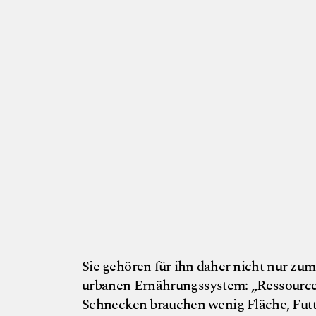
S
r
Sie gehören für ihn daher nicht nur zu
urbanen Ernährungssystem: „Ressourcens
Schnecken brauchen wenig Fläche, Futte