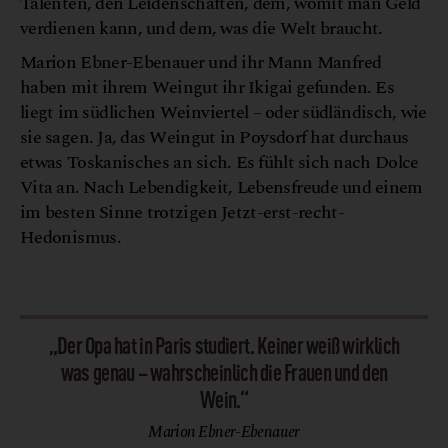
Talenten, den Leidenschaften, dem, womit man Geld
verdienen kann, und dem, was die Welt braucht.
Marion Ebner-Ebenauer und ihr Mann Manfred
haben mit ihrem Weingut ihr Ikigai gefunden. Es
liegt im südlichen Weinviertel – oder südländisch, wie
sie sagen. Ja, das Weingut in Poysdorf hat durchaus
etwas Toskanisches an sich. Es fühlt sich nach Dolce
Vita an. Nach Lebendigkeit, Lebensfreude und einem
im besten Sinne trotzigen Jetzt-erst-recht-
Hedonismus.
C
W
r
©
h
r
i
s
t
o
f
a
g
n
e
„Der Opa hat in Paris studiert. Keiner weiß wirklich
was genau – wahrscheinlich die Frauen und den
Wein.“
Marion Ebner-Ebenauer