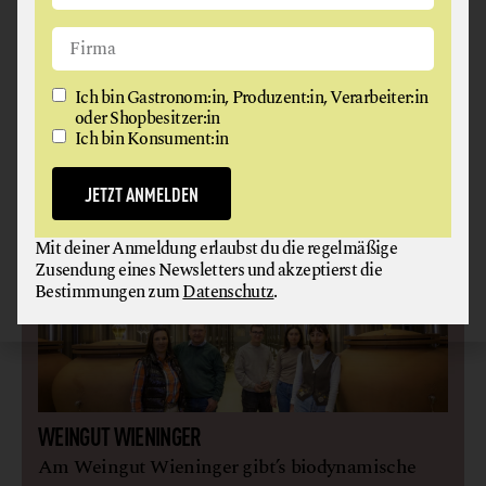
„Die Böden gehören zwar uns, aber ich empfinde sie
eigentlich nur als geborgt.“
Marion Ebner-Ebenauer
Ich bin Gastronom:in, Produzent:in, Verarbeiter:in
oder Shopbesitzer:in
Ich bin Konsument:in
JETZT ANMELDEN
Mit deiner Anmeldung erlaubst du die regelmäßige
Zusendung eines Newsletters und akzeptierst die
Bestimmungen zum
Datenschutz
.
WEINGUT WIENINGER
Am Weingut Wieninger gibt’s biodynamische