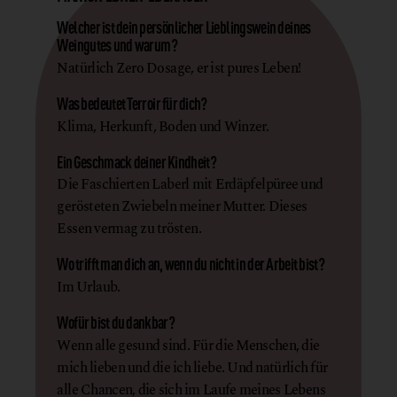
Welcher ist dein persönlicher Lieblingswein deines
Weingutes und warum?
Natürlich Zero Dosage, er ist pures Leben!
Was bedeutet Terroir für dich?
Klima, Herkunft, Boden und Winzer.
Ein Geschmack deiner Kindheit?
Die Faschierten Laberl mit Erdäpfelpüree und
gerösteten Zwiebeln meiner Mutter. Dieses
Essen vermag zu trösten.
Wo trifft man dich an, wenn du nicht in der Arbeit bist?
Im Urlaub.
Wofür bist du dankbar?
Wenn alle gesund sind. Für die Menschen, die
mich lieben und die ich liebe. Und natürlich für
alle Chancen, die sich im Laufe meines Lebens