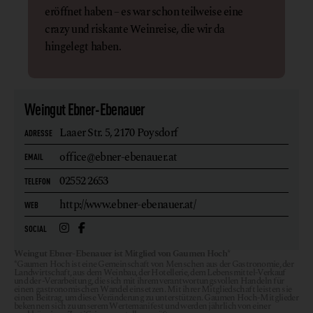
eröffnet haben – es war schon teilweise eine
crazy und riskante Weinreise, die wir da
hingelegt haben.
Weingut Ebner-Ebenauer
Laaer Str. 5,
2170 Poysdorf
ADRESSE
office@ebner-ebenauer.at
EMAIL
02552 2653
TELEFON
http://www.ebner-ebenauer.at/
WEB
SOCIAL
Weingut Ebner-Ebenauer ist Mitglied von Gaumen Hoch*
*Gaumen Hoch ist eine Gemeinschaft von Menschen aus der Gastronomie, der
Landwirtschaft, aus dem Weinbau, der Hotellerie, dem Lebensmittel-Verkauf
und der -Verarbeitung, die sich mit ihrem verantwortungsvollen Handeln für
einen gastronomischen Wandel einsetzen. Mit ihrer Mitgliedschaft leisten sie
einen Beitrag, um diese Veränderung zu unterstützen. Gaumen Hoch-Mitglieder
bekennen sich zu unserem Wertemanifest und werden jährlich von einer