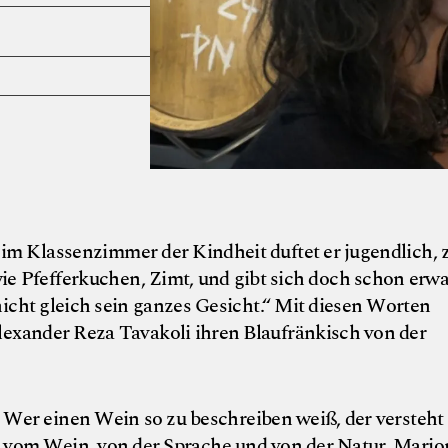
im Klassenzimmer der Kindheit duftet er jugendlich, z
e Pfefferkuchen, Zimt, und gibt sich doch schon erw
 nicht gleich sein ganzes Gesicht.“ Mit diesen Worten
exander Reza Tavakoli ihren Blaufränkisch von der
Wer einen Wein so zu beschreiben weiß, der versteht
vom Wein, von der Sprache und von der Natur. Mario