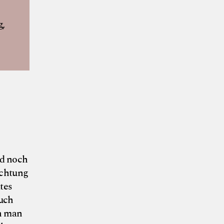
g,
 und Vogel
nd noch
üchtung
tes
auch
nn man