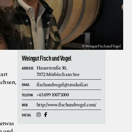
© Weingut Fisch und Vogel
Weingut Fisch und Vogel
Hauerstraße 30,
ADRESSE
art
7072 Mörbisch am See
achsen,
fischundvogel@tavakoli.at
EMAIL
+43 699 10075000
TELEFON
http://www.fischundvogel.com/
WEB
SOCIAL
 etwas
n und