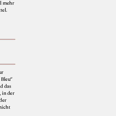
el mehr
tel.
ur
 Bleu“
nd das
 in der
der
nicht