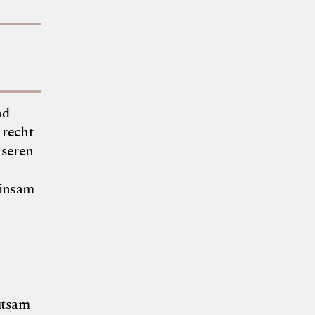
nd
 recht
nseren
einsam
 und Vogel
utsam