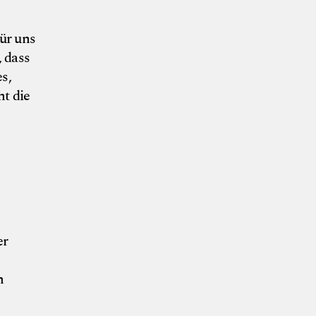
ür uns
, dass
s,
t die
 und Vogel
er
h