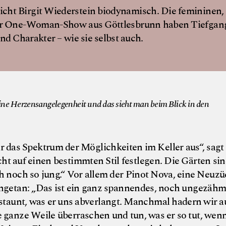
icht Birgit Wiederstein biodynamisch. Die femininen,
er One-Woman-Show aus Göttlesbrunn haben Tiefgan
d Charakter – wie sie selbst auch.
© Weingut Fisch
eine Herzensangelegenheit und das sieht man beim Blick in den
r das Spektrum der Möglichkeiten im Keller aus“, sagt
ht auf einen bestimmten Stil festlegen. Die Gärten si
ch noch so jung.“ Vor allem der Pinot Nova, eine Neuz
angetan: „Das ist ein ganz spannendes, noch ungezähm
taunt, was er uns abverlangt. Manchmal hadern wir 
e ganze Weile überraschen und tun, was er so tut, we