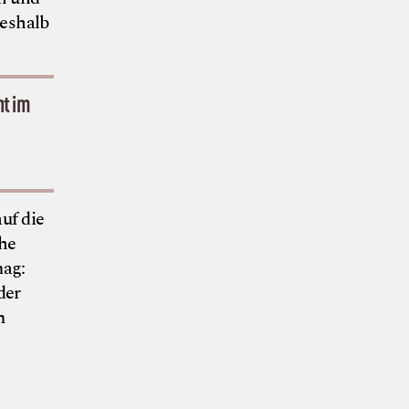
eshalb
ht im
uf die
che
mag:
der
m