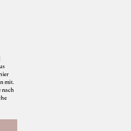
 und Vogel
d
us
hier
n mit.
e nach
che