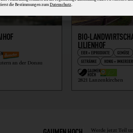
tierst die Bestimmungen zum
Datenschutz
.
AIHOF
BIO-LANDWIRTSCH
LILIENHOF
EIER + EIPRODUKTE
GEMÜSE
GETRÄNKE
HONIG + IMKEREIE
utern an der Donau
2821 Lanzenkirchen
GAUMEN HOCH
Werde jetzt Teil u