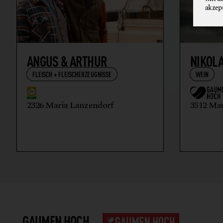
akzep
ANGUS & ARTHUR
NIKOL
FLEISCH + FLEISCHERZEUGNISSE
WEIN
2326 Maria Lanzendorf
3512 Ma
GAUMEN HOCH