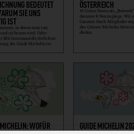
ICHNUNG BEDEUTET
ÖSTERREICH
ARUM SIE UNS
41 Grüne Sterne als „Beiwerk”
darunter 8 Neuzugänge. Wir st
IG IST
Gaumen Hoch-Mitglieder vor,
den Grünen Michelin Stern tr
aurants, in denen man satt,
dürfen.
 und nicht arm wird. Oder:
 Bib Gourmand die ehrlichste
ung des Guide Michelin ist.
 MICHELIN: WOFÜR
GUIDE MICHELIN 20
E STERNE“ STEHEN
SIND DIE BESTEN