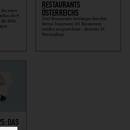
RESTAURANTS
ÖSTERREICHS
 der roten –
ellen die 9
Zwei Restaurants bestätigen ihre drei
 die 2026
Sterne. Insgesamt 101 Restaurants
agen
werden ausgezeichnet – darunter 23
Neuzugänge.
25: DAS