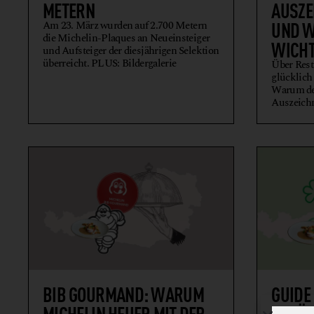
METERN
AUSZE
UND W
Am 23. März wurden auf 2.700 Metern
die Michelin-Plaques an Neueinsteiger
WICHT
und Aufsteiger der diesjährigen Selektion
überreicht. PLUS: Bildergalerie
Über Rest
glücklich
Warum der
Auszeichn
BIB GOURMAND: WARUM
GUIDE
MICHELIN HEUER MIT DER
„GRÜN