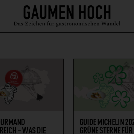
MAGAZIN
GUIDE
PODCAST
ÜBER UNS
SYMPOSIUM
OURMAND
GUIDE MICHELIN 202
REICH – WAS DIE
GRÜNE STERNE FÜR