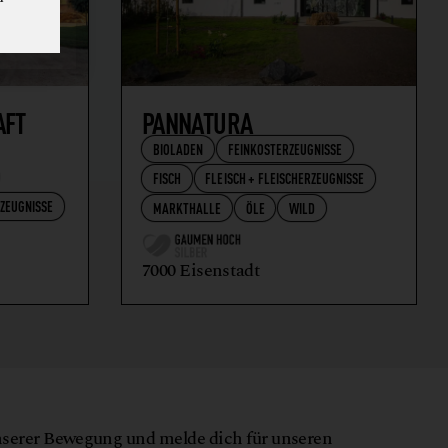
AFT
PANNATURA
BIOLADEN
FEINKOSTERZEUGNISSE
FISCH
FLEISCH + FLEISCHERZEUGNISSE
RZEUGNISSE
MARKTHALLE
ÖLE
WILD
7000 Eisenstadt
nserer Bewegung und melde dich für unseren