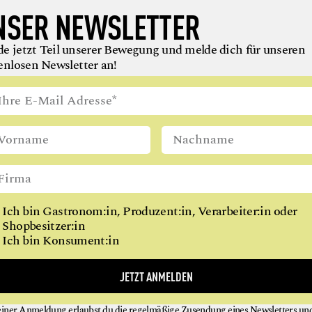
NSER NEWSLETTER
RESTAURANTS
 zeichnet der Guide Michelin
ge Restaurants mit dem Grünen
ÖSTERREICHS
 Was dahintersteckt, wie streng
e jetzt Teil unserer Bewegung und melde dich für unseren
ird – und was wir kritisch
Zwei Restaurants mit drei Ste
enlosen Newsletter an!
zwei, 62 mit einem. Österreich
auf der kulinarischen Weltkar
NEU BEI
GAUMEN HOCH
Ich bin Gastronom:in, Produzent:in, Verarbeiter:in oder
gung wächst: Um Menschen, die Lebensmittel verantwor
Shopbesitzer:in
en oder verarbeiten. Und uns inspirieren, uns gesünder zu 
Ich bin Konsument:in
JETZT ANMELDEN
einer Anmeldung erlaubst du die regelmäßige Zusendung eines Newsletters un