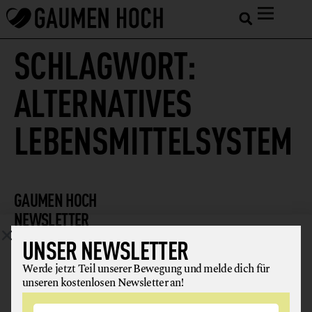
SCHLAGWORT:
ALTERNATIVES
LEBENSMITTELSYSTEM
GAUMEN HOCH
NEWSLETTER
UNSER NEWSLETTER
Werde jetzt Teil unserer Bewegung und melde dich für
unseren kostenlosen Newsletter an!
Werde jetzt Teil unserer Bewegung und melde dich für
unseren kostenlosen Newsletter an!