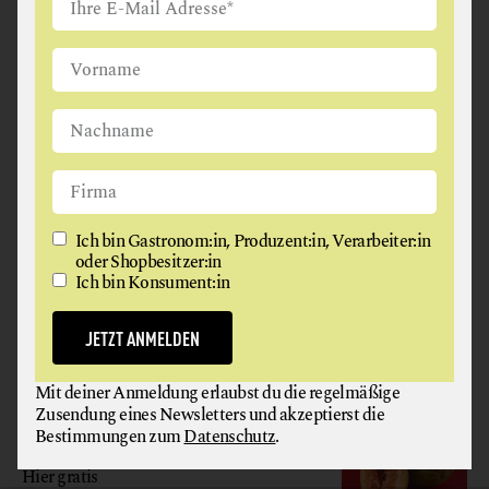
Ich bin Gastronom:in, Produzent:in, Verarbeiter:in oder
Shopbesitzer:in
Ich bin Konsument:in
Ich bin Gastronom:in, Produzent:in, Verarbeiter:in
JETZT ANMELDEN
oder Shopbesitzer:in
Ich bin Konsument:in
Mit deiner Anmeldung erlaubst du die regelmäßige
Zusendung eines Newsletters und akzeptierst die
JETZT ANMELDEN
Bestimmungen zum
Datenschutz
.
Mit deiner Anmeldung erlaubst du die regelmäßige
Zusendung eines Newsletters und akzeptierst die
GAUMEN HOCH
Bestimmungen zum
Datenschutz
.
MAGAZIN
Hier gratis