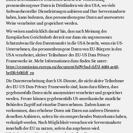
personenbezogener Daten in Drittländern wie den USA, wo viele
Softwarehersteller Dienstleistungen anbieten und Ihre Serverstandorte
haben, kann bedeuten, dass personenbezogene Daten auf unerwartete
Weise verarbeitet und gespeichert werden.
Wir weisen ausdrücklich darauf hin, dass nach Meinung des
Europäischen Gerichtshofs derzeit nur dann ein angemessenes
Schutzniveau für den Datentransfer in die USA besteht, wenn ein US-
Unternehmen, das personenbezogene Daten von EU-Bürgern in den
USA verarbeitet, aktiver Teilnehmer des EU-US Data Privacy
Frameworks ist. Mehr Informationen dazu finden Sie unter:
https://commission.europa.eu/document/fa09cbad-dd7d-4684-ae60-
be03fcb0fddf_en
Die Datenverarbeitung durch US-Dienste, die nicht aktive Teilnehmer
des EU-US Data Privacy Frameworks sind, kann dazu führen, dass
gegebenenfalls Daten nicht anonymisiert verarbeitet und gespeichert
werden. Ferner können gegebenenfalls US-amerikanische staatliche
Behörden Zugriff auf einzelne Daten nehmen. Zudem kann es
vorkommen, dass erhobene Daten mit Daten aus anderen Diensten
desselben Anbieters, sofern Sie ein entsprechendes Nutzerkonto haben,
verknüpft werden. Nach Möglichkeit versuchen wir Serverstandorte
innerhalb der EU zu nutzen, sofern das angeboten wird.