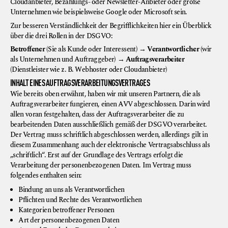
Cloudanbieter, Bezahlungs- oder Newsletter-Anbieter oder große
Unternehmen wie beispielsweise Google oder Microsoft sein.
Zur besseren Verständlichkeit der Begrifflichkeiten hier ein Überblick
über die drei Rollen in der DSGVO:
Betroffener
(Sie als Kunde oder Interessent) →
Verantwortlicher
(wir
als Unternehmen und Auftraggeber) →
Auftragsverarbeiter
(Dienstleister wie z. B. Webhoster oder Cloudanbieter)
INHALT EINES AUFTRAGSVERARBEITUNGSVERTRAGES
Wie bereits oben erwähnt, haben wir mit unseren Partnern, die als
Auftragsverarbeiter fungieren, einen AVV abgeschlossen. Darin wird
allen voran festgehalten, dass der Auftragsverarbeiter die zu
bearbeitenden Daten ausschließlich gemäß der DSGVO verarbeitet.
Der Vertrag muss schriftlich abgeschlossen werden, allerdings gilt in
diesem Zusammenhang auch der elektronische Vertragsabschluss als
„schriftlich“. Erst auf der Grundlage des Vertrags erfolgt die
Verarbeitung der personenbezogenen Daten. Im Vertrag muss
folgendes enthalten sein:
Bindung an uns als Verantwortlichen
Pflichten und Rechte des Verantwortlichen
Kategorien betroffener Personen
Art der personenbezogenen Daten