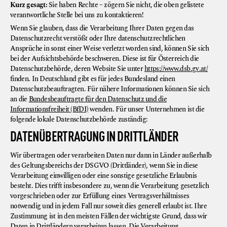
Kurz gesagt:
Sie haben Rechte – zögern Sie nicht, die oben gelistete
verantwortliche Stelle bei uns zu kontaktieren!
Wenn Sie glauben, dass die Verarbeitung Ihrer Daten gegen das
Datenschutzrecht verstößt oder Ihre datenschutzrechtlichen
Ansprüche in sonst einer Weise verletzt worden sind, können Sie sich
bei der Aufsichtsbehörde beschweren. Diese ist für Österreich die
Datenschutzbehörde, deren Website Sie unter
https://www.dsb.gv.at/
finden. In Deutschland gibt es für jedes Bundesland einen
Datenschutzbeauftragten. Für nähere Informationen können Sie sich
an die
Bundesbeauftragte für den Datenschutz und die
Informationsfreiheit (BfDI)
wenden. Für unser Unternehmen ist die
folgende lokale Datenschutzbehörde zuständig:
DATENÜBERTRAGUNG IN DRITTLÄNDER
Wir übertragen oder verarbeiten Daten nur dann in Länder außerhalb
des Geltungsbereichs der DSGVO (Drittländer), wenn Sie in diese
Verarbeitung einwilligen oder eine sonstige gesetzliche Erlaubnis
besteht. Dies trifft insbesondere zu, wenn die Verarbeitung gesetzlich
vorgeschrieben oder zur Erfüllung eines Vertragsverhältnisses
notwendig und in jedem Fall nur soweit dies generell erlaubt ist. Ihre
Zustimmung ist in den meisten Fällen der wichtigste Grund, dass wir
Daten in Drittländern verarbeiten lassen. Die Verarbeitung