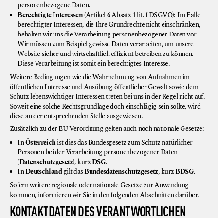
personenbezogene Daten.
Berechtigte Interessen
(Artikel 6 Absatz 1 lit. f DSGVO): Im Falle
berechtigter Interessen, die Ihre Grundrechte nicht einschränken,
behalten wir uns die Verarbeitung personenbezogener Daten vor.
Wir müssen zum Beispiel gewisse Daten verarbeiten, um unsere
Website sicher und wirtschaftlich effizient betreiben zu können.
Diese Verarbeitung ist somit ein berechtigtes Interesse.
Weitere Bedingungen wie die Wahrnehmung von Aufnahmen im
öffentlichen Interesse und Ausübung öffentlicher Gewalt sowie dem
Schutz lebenswichtiger Interessen treten bei uns in der Regel nicht auf.
Soweit eine solche Rechtsgrundlage doch einschlägig sein sollte, wird
diese an der entsprechenden Stelle ausgewiesen.
Zusätzlich zu der EU-Verordnung gelten auch noch nationale Gesetze:
In
Österreich
ist dies das Bundesgesetz zum Schutz natürlicher
Personen bei der Verarbeitung personenbezogener Daten
(
Datenschutzgesetz
), kurz
DSG
.
In
Deutschland
gilt das
Bundesdatenschutzgesetz
, kurz
BDSG
.
Sofern weitere regionale oder nationale Gesetze zur Anwendung
kommen, informieren wir Sie in den folgenden Abschnitten darüber.
KONTAKTDATEN DES VERANTWORTLICHEN