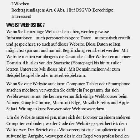
2 Wochen
Rechtsgrundlagen: Art. 6 Abs. 1 lit.f DSGVO (Berechtigte
Interessen)
WAS IST WEBHOSTING?
Wenn Sie heutzutage Websites besuchen, werden gewisse
Informationen – auch personenbezogene Daten – automatisch erstellt
und gespeichert, so auch auf dieser Website. Diese Daten sollten
möglichst sparsam und nur mit Begründung verarbeitet werden. Mit
Website meinen wir übrigens die Gesamtheit aller Webseiten auf einer
Domain, d.h. alles von der Startseite (Homepage) bis hin zur aller
letzten Unterseite (wie dieser hier). Mit Domain meinen wir zum
Beispiel beispiel.de oder musterbeispiel.com.
Wenn Sie eine Website auf einem Computer, Tablet oder Smartphone
ansehen möchten, verwenden Sie dafür ein Programm, das sich
Webbrowser nennt. Sie kennen vermutlich einige Webbrowser beim
Namen: Google Chrome, Microsoft Edge, Mozilla Firefox und Apple
Safari. Wir sagen kurz Browser oder Webbrowser dazu.
Um die Website anzuzeigen, muss sich der Browser zu einem anderen
Computer verbinden, wo der Code der Website gespeichert ist: dem
Webserver. Der Betrieb eines Webservers ist eine komplizierte und
aufwendige Aufgabe, weswegen dies in der Regel von professionellen