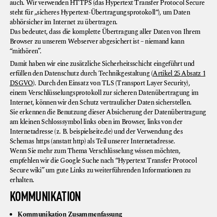
auch. Wir verwenden HTTPS (das Hypertext Transfer Protocol Secure
steht für „sicheres Hypertext-Übertragungsprotokoll“), um Daten
abhörsicher im Internet zu übertragen.
Das bedeutet, dass die komplette Übertragung aller Daten von Ihrem
Browser zu unserem Webserver abgesichert ist – niemand kann
“mithören”.
Damit haben wir eine zusätzliche Sicherheitsschicht eingeführt und
erfüllen den Datenschutz durch Technikgestaltung (
Artikel 25 Absatz 1
DSGVO
). Durch den Einsatz von TLS (Transport Layer Security),
einem Verschlüsselungsprotokoll zur sicheren Datenübertragung im
Internet, können wir den Schutz vertraulicher Daten sicherstellen.
Sie erkennen die Benutzung dieser Absicherung der Datenübertragung
am kleinen Schlosssymbol links oben im Browser, links von der
Internetadresse (z. B. beispielseite.de) und der Verwendung des
Schemas https (anstatt http) als Teil unserer Internetadresse.
Wenn Sie mehr zum Thema Verschlüsselung wissen möchten,
empfehlen wir die Google Suche nach “Hypertext Transfer Protocol
Secure wiki” um gute Links zu weiterführenden Informationen zu
erhalten.
KOMMUNIKATION
Kommunikation Zusammenfassung