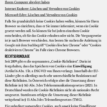
Ihrem Computer abgelegt haben
Internet Explorer: Löschen und Verwalten von Cookies
Microsoft Edge: Löschen und Verwalten von Cookies
Falls Sie grundsätzlich keine Cookies haben wollen, können Sie Ihren
Browser so einrichten, dass er Sie immer informiert, wenn ein Cookie
gesetzt werden soll. So können Sie bei jedem einzelnen Cookie
entscheiden, ob Sie das Cookie erlauben oder nicht. Die Vorgangsweise
ist je nach Browser verschieden. Am besten Sie suchen die Anleitung in
Google mit dem Suchbegriff “Cookies löschen Chrome” oder “Cookies
deaktivieren Chrome” im Falle eines Chrome Browsers.
RECHTSGRUNDLAGE
Seit 2009 gibt es die sogenannten „Cookie-Richtlinien“. Darin ist
festgehalten, dass das Speichern von Cookies eine
Einwilligung
(Artikel 6 Abs. 1 lit. a DSGVO) von Ihnen verlangt. Innerhalb der EU-
Länder gibt es allerdings noch sehr unterschiedliche Reaktionen auf
diese Richtlinien. In Österreich erfolgte aber die Umsetzung dieser
Richtlinie in § 165 Abs. 3 des Telekommunikationsgesetzes (2021). In
Deutschland wurden die Cookie-Richtlinien nicht als nationales Recht
umgesetzt. Stattdessen erfolgte die Umsetzung dieser Richtlinie
weitgehend in § 15 Abs.3 des Telemediengesetzes (TMG).
Für unbedingt notwendige Cookies, auch soweit keine Einwilligung