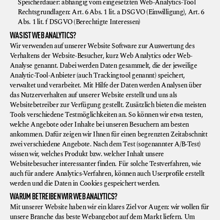
Speicherdauer: abhängig vom eingesetzten Web-Analytics-Tool
Rechtsgrundlagen: Art. 6 Abs. 1 lit. a DSGVO (Einwilligung), Art. 6
Abs. 1 lit. f DSGVO (Berechtigte Interessen)
WAS IST WEB ANALYTICS?
Wir verwenden auf unserer Website Software zur Auswertung des
Verhaltens der Website-Besucher, kurz Web Analytics oder Web-
Analyse genannt. Dabei werden Daten gesammelt, die der jeweilige
Analytic-Tool-Anbieter (auch Trackingtool genannt) speichert,
verwaltet und verarbeitet. Mit Hilfe der Daten werden Analysen über
das Nutzerverhalten auf unserer Website erstellt und uns als
Websitebetreiber zur Verfügung gestellt. Zusätzlich bieten die meisten
Tools verschiedene Testmöglichkeiten an. So können wir etwa testen,
welche Angebote oder Inhalte bei unseren Besuchern am besten
ankommen. Dafür zeigen wir Ihnen für einen begrenzten Zeitabschnitt
zwei verschiedene Angebote. Nach dem Test (sogenannter A/B-Test)
wissen wir, welches Produkt bzw. welcher Inhalt unsere
Websitebesucher interessanter finden. Für solche Testverfahren, wie
auch für andere Analytics-Verfahren, können auch Userprofile erstellt
werden und die Daten in Cookies gespeichert werden.
WARUM BETREIBEN WIR WEB ANALYTICS?
Mit unserer Website haben wir ein klares Ziel vor Augen: wir wollen für
unsere Branche das beste Webangebot auf dem Markt liefern. Um