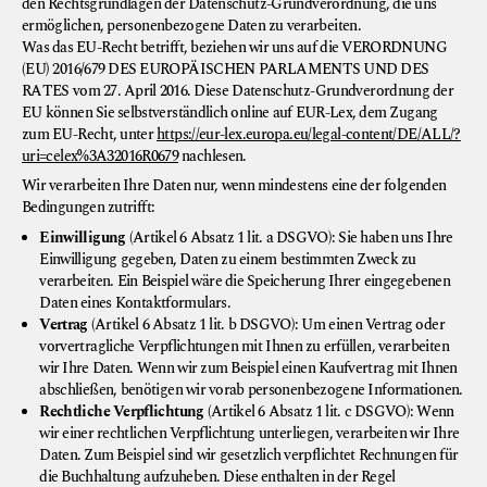
den Rechtsgrundlagen der Datenschutz-Grundverordnung, die uns
ermöglichen, personenbezogene Daten zu verarbeiten.
Was das EU-Recht betrifft, beziehen wir uns auf die VERORDNUNG
(EU) 2016/679 DES EUROPÄISCHEN PARLAMENTS UND DES
RATES vom 27. April 2016. Diese Datenschutz-Grundverordnung der
EU können Sie selbstverständlich online auf EUR-Lex, dem Zugang
zum EU-Recht, unter
https://eur-lex.europa.eu/legal-content/DE/ALL/?
uri=celex%3A32016R0679
nachlesen.
Wir verarbeiten Ihre Daten nur, wenn mindestens eine der folgenden
Bedingungen zutrifft:
Einwilligung
(Artikel 6 Absatz 1 lit. a DSGVO): Sie haben uns Ihre
Einwilligung gegeben, Daten zu einem bestimmten Zweck zu
verarbeiten. Ein Beispiel wäre die Speicherung Ihrer eingegebenen
Daten eines Kontaktformulars.
Vertrag
(Artikel 6 Absatz 1 lit. b DSGVO): Um einen Vertrag oder
vorvertragliche Verpflichtungen mit Ihnen zu erfüllen, verarbeiten
wir Ihre Daten. Wenn wir zum Beispiel einen Kaufvertrag mit Ihnen
abschließen, benötigen wir vorab personenbezogene Informationen.
Rechtliche Verpflichtung
(Artikel 6 Absatz 1 lit. c DSGVO): Wenn
wir einer rechtlichen Verpflichtung unterliegen, verarbeiten wir Ihre
Daten. Zum Beispiel sind wir gesetzlich verpflichtet Rechnungen für
die Buchhaltung aufzuheben. Diese enthalten in der Regel