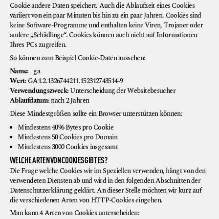
Cookie andere Daten speichert. Auch die Ablaufzeit eines Cookies
variiert von ein paar Minuten bis hin zu ein paar Jahren. Cookies sind
keine Software-Programme und enthalten keine Viren, Trojaner oder
andere „Schädlinge“. Cookies können auch nicht auf Informationen
Ihres PCs zugreifen.
So können zum Beispiel Cookie-Daten aussehen:
Name:
_ga
Wert:
GA1.2.1326744211.152312743514-9
Verwendungszweck:
Unterscheidung der Websitebesucher
Ablaufdatum:
nach 2 Jahren
Diese Mindestgrößen sollte ein Browser unterstützen können:
Mindestens 4096 Bytes pro Cookie
Mindestens 50 Cookies pro Domain
Mindestens 3000 Cookies insgesamt
WELCHE ARTEN VON COOKIES GIBT ES?
Die Frage welche Cookies wir im Speziellen verwenden, hängt von den
verwendeten Diensten ab und wird in den folgenden Abschnitten der
Datenschutzerklärung geklärt. An dieser Stelle möchten wir kurz auf
die verschiedenen Arten von HTTP-Cookies eingehen.
Man kann 4 Arten von Cookies unterscheiden: