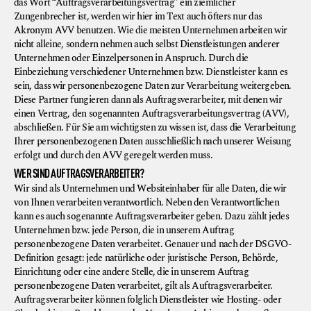
das Wort “Auftragsverarbeitungsvertrag” ein ziemlicher
Zungenbrecher ist, werden wir hier im Text auch öfters nur das
Akronym AVV benutzen. Wie die meisten Unternehmen arbeiten wir
nicht alleine, sondern nehmen auch selbst Dienstleistungen anderer
Unternehmen oder Einzelpersonen in Anspruch. Durch die
Einbeziehung verschiedener Unternehmen bzw. Dienstleister kann es
sein, dass wir personenbezogene Daten zur Verarbeitung weitergeben.
Diese Partner fungieren dann als Auftragsverarbeiter, mit denen wir
einen Vertrag, den sogenannten Auftragsverarbeitungsvertrag (AVV),
abschließen. Für Sie am wichtigsten zu wissen ist, dass die Verarbeitung
Ihrer personenbezogenen Daten ausschließlich nach unserer Weisung
erfolgt und durch den AVV geregelt werden muss.
WER SIND AUFTRAGSVERARBEITER?
Wir sind als Unternehmen und Websiteinhaber für alle Daten, die wir
von Ihnen verarbeiten verantwortlich. Neben den Verantwortlichen
kann es auch sogenannte Auftragsverarbeiter geben. Dazu zählt jedes
Unternehmen bzw. jede Person, die in unserem Auftrag
personenbezogene Daten verarbeitet. Genauer und nach der DSGVO-
Definition gesagt: jede natürliche oder juristische Person, Behörde,
Einrichtung oder eine andere Stelle, die in unserem Auftrag
personenbezogene Daten verarbeitet, gilt als Auftragsverarbeiter.
Auftragsverarbeiter können folglich Dienstleister wie Hosting- oder