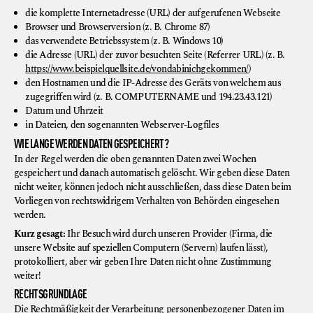
die komplette Internetadresse (URL) der aufgerufenen Webseite
Browser und Browserversion (z. B. Chrome 87)
das verwendete Betriebssystem (z. B. Windows 10)
die Adresse (URL) der zuvor besuchten Seite (Referrer URL) (z. B.
https://www.beispielquellsite.de/vondabinichgekommen/
)
den Hostnamen und die IP-Adresse des Geräts von welchem aus
zugegriffen wird (z. B. COMPUTERNAME und 194.23.43.121)
Datum und Uhrzeit
in Dateien, den sogenannten Webserver-Logfiles
WIE LANGE WERDEN DATEN GESPEICHERT?
In der Regel werden die oben genannten Daten zwei Wochen
gespeichert und danach automatisch gelöscht. Wir geben diese Daten
nicht weiter, können jedoch nicht ausschließen, dass diese Daten beim
Vorliegen von rechtswidrigem Verhalten von Behörden eingesehen
werden.
Kurz gesagt:
Ihr Besuch wird durch unseren Provider (Firma, die
unsere Website auf speziellen Computern (Servern) laufen lässt),
protokolliert, aber wir geben Ihre Daten nicht ohne Zustimmung
weiter!
RECHTSGRUNDLAGE
Die Rechtmäßigkeit der Verarbeitung personenbezogener Daten im