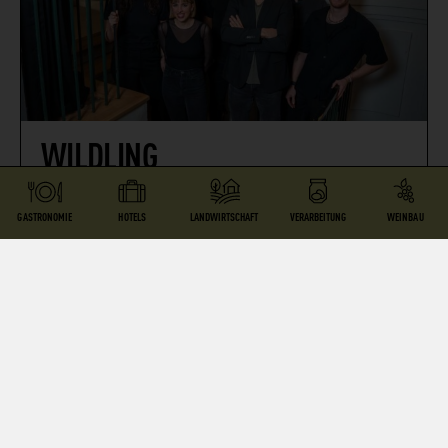
WILDLING
RESTAURANT
GASTRONOMIE
HOTELS
LANDWIRTSCHAFT
VERARBEITUNG
WEINBAU
1080 Wien