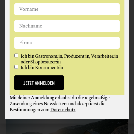
Ich bin Gastronom:in, Produzent:in, Verarbeiter:in
oder Shopbesitzer:in
HOTEL NILS AM SEE
Ich bin Konsument:in
BIOHOTEL
FRÜHSTÜCK
JETZT ANMELDEN
7121 Gemeinde Weiden am See
Mit deiner Anmeldung erlaubst du die regelmäßige
Zusendung eines Newsletters und akzeptierst die
Bestimmungen zum
Datenschutz
.