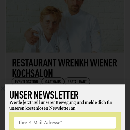
RESTAURANT WRENKH WIENER
KOCHSALON
EVENTLOCATION
GASTHAUS
RESTAURANT
UNSER NEWSLETTER
In Zertifizierung
1010 Wien
Werde jetzt Teil unserer Bewegung und melde dich für
unseren kostenlosen Newsletter an!