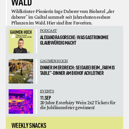
WALD
Wildkräuter-Pionierin Inge Daberer vom Biohotel „der
daberer" im Gailtal sammelt seit Jahrzehnten essbare
Pflanzen im Wald. Hier sind ihre Favoriten.
PODCAST
ALEXANDRA GORSCHE: WAS GASTRONOMIE
GLAUBWÜRDIG MACHT
GAUMEN HOCH
DINNER IM ERDREICH: SEI DABEI BEIM „FARM IS
TABLE”-DINNER AM BIOHOF ACHLEITNER
EVENTS
11.SEP
20 Jahre Esterházy Wein: 2x2 Tickets für
die Jubiläumsfeier gewinnen!
WEEKLY SNACKS