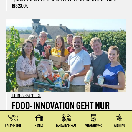
BIS 23. OKT
LEBENSMITTEL
FOOD-INNOVATION GEHT NUR
GEMEINSAM
Warum nachhaltige Ernährungssysteme Infrastruktur
GASTRONOMIE
HOTELS
LANDWIRTSCHAFT
VERARBEITUNG
WEINBAU
brauchen - und nicht nur gute Ideen.