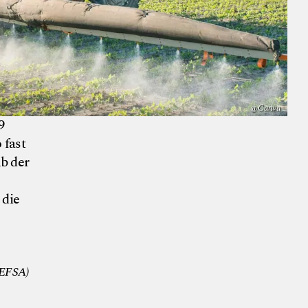
@ Canva
9
 fast
lb der
 die
© Canva
 (EFSA)