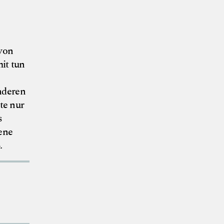
 von
it tun
nderen
te nur
s
ene
.