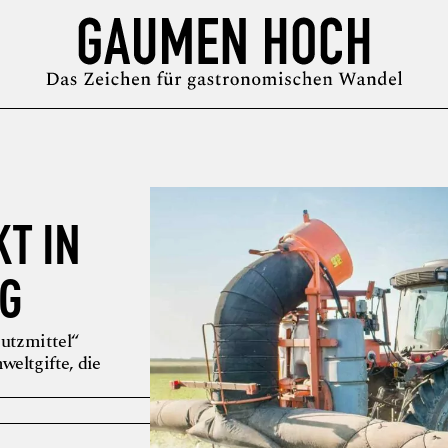
MAGAZIN
GUIDE
PODCAST
ÜBER UNS
SYMPOSIUM
KT IN
G
hutzmittel“
eltgifte, die