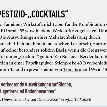
PESTIZID-„COCKTAILS“
 für einen Wirkstoff, nicht aber für die Kombination
 EU sind 455 verschiedene Wirkstoffe zugelassen. Dam
. Die Auswirkungen einer Mehrfachbelastung durch
enschaftlich noch nicht ausreichend erforscht, zum a
auf keiner besonders soliden Basis, wenn die Grenzwer
für einen „Cocktail“ gelten. Ein Beispiel: Bei der bereit
n in einer Paprikapulver-Stichprobe 43 (!) verschied
eeren 15 und in jeweils einer von
Tomaten
und Wein 14
n verheerende Auswirkungen auf Bienen,
Säugetiere und Bodenbewohner.“
 Umweltchemiker von „Global 2000“ in orf.at (12.7.2024)