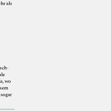
hr als
© Canva
sch-
ale
da, wo
esem
 sogar