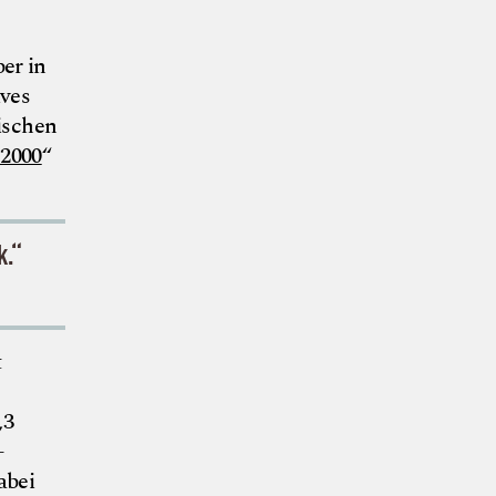
er in
ives
ischen
 2000
“
k.“
t
,3
-
abei