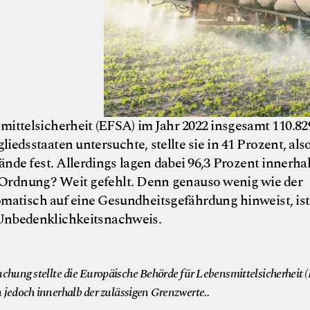
mittelsicherheit (EFSA) im Jahr 2022 insgesamt 110.82
dsstaaten untersuchte, stellte sie in 41 Prozent, also
ände fest. Allerdings lagen dabei 96,3 Prozent innerha
n Ordnung? Weit gefehlt. Denn genauso wenig wie der
atisch auf eine Gesundheitsgefährdung hinweist, ist
Unbedenklichkeitsnachweis.
suchung stellte die Europäische Behörde für Lebensmittelsicherheit
 jedoch innerhalb der zulässigen Grenzwerte..