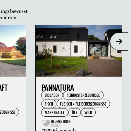
tungsbewusst
ernähren.
AFT
PANNATURA
BIOLADEN
FEINKOSTERZEUGNISSE
FISCH
FLEISCH + FLEISCHERZEUGNISSE
RZEUGNISSE
MARKTHALLE
ÖLE
WILD
7000 Eisenstadt