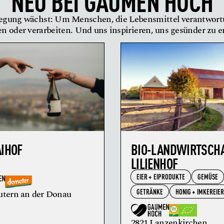
NEU BEI
GAUMEN HOCH
gung wächst: Um Menschen, die Lebensmittel verantwor
en oder verarbeiten. Und uns inspirieren, uns gesünder zu 
AIHOF
BIO-LANDWIRTSCH
LILIENHOF
EIER + EIPRODUKTE
GEMÜSE
GETRÄNKE
HONIG + IMKEREIE
utern an der Donau
2821 Lanzenkirchen