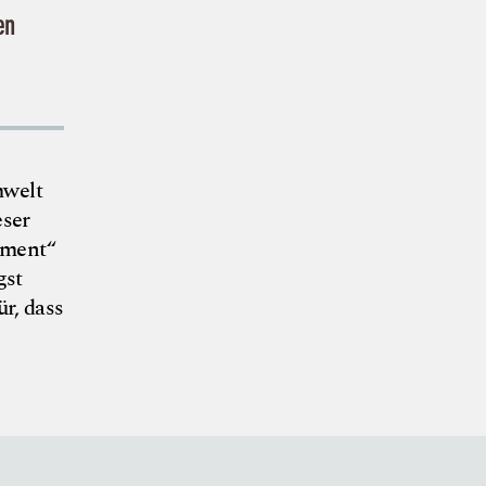
en
mwelt
eser
ument“
gst
r, dass