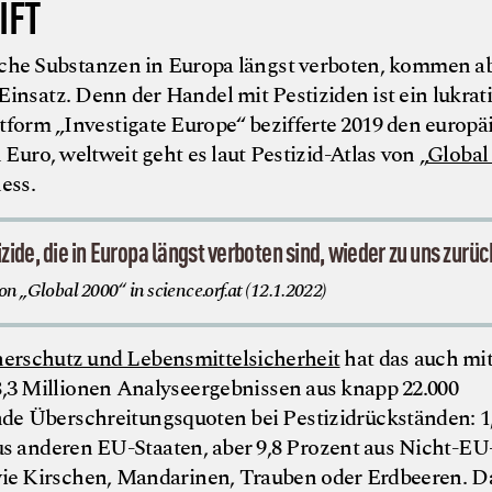
IFT
iche Substanzen in Europa längst verboten, kommen ab
insatz. Denn der Handel mit Pestiziden ist ein lukrat
tform „Investigate Europe“ bezifferte 2019 den europä
 Euro, weltweit geht es laut Pestizid-Atlas von „
Global
ess.
de, die in Europa längst verboten sind, wieder zu uns zurüc
 „Global 2000“ in science.orf.at (12.1.2022)
erschutz und Lebensmittelsicherheit
hat das auch mi
8,3 Millionen Analyseergebnissen aus knapp 22.000
nde Überschreitungsquoten bei Pestizidrückständen: 1
us anderen EU-Staaten, aber 9,8 Prozent aus Nicht-EU
wie Kirschen, Mandarinen, Trauben oder Erdbeeren. D