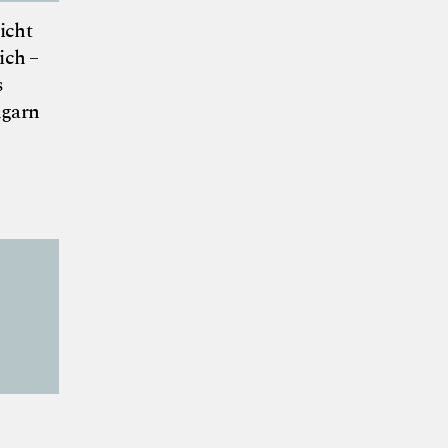
icht
ich –
s
ngarn