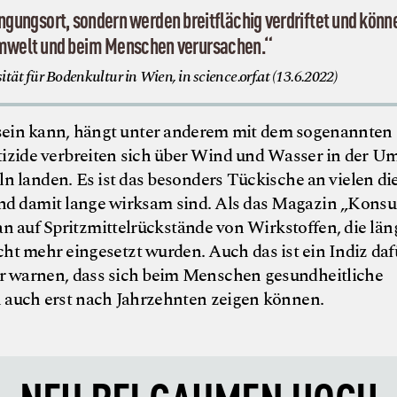
ngungsort, sondern werden breitflächig verdriftet und könn
Umwelt und beim Menschen verursachen.“
sität für Bodenkultur in Wien, in science.orf.at (13.6.2022)
sein kann, hängt unter anderem mit dem sogenannten
izide verbreiten sich über Wind und Wasser in der U
 landen. Es ist das besonders Tückische an vielen di
und damit lange wirksam sind. Als das Magazin „Kons
n auf Spritzmittelrückstände von Wirkstoffen, die län
ht mehr eingesetzt wurden. Auch das ist ein Indiz dafü
or warnen, dass sich beim Menschen gesundheitliche
auch erst nach Jahrzehnten zeigen können.