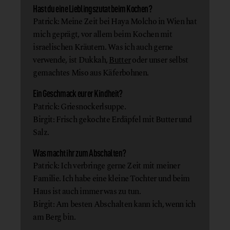
Hast du eine Lieblingszutat beim Kochen?
Patrick: Meine Zeit bei Haya Molcho in Wien hat
mich geprägt, vor allem beim Kochen mit
israelischen Kräutern. Was ich auch gerne
verwende, ist Dukkah,
Butter
oder unser selbst
gemachtes Miso aus Käferbohnen.
Ein Geschmack eurer Kindheit?
Patrick: Griesnockerlsuppe.
Birgit: Frisch gekochte Erdäpfel mit Butter und
Salz.
Was macht ihr zum Abschalten?
Patrick: Ich verbringe gerne Zeit mit meiner
Familie. Ich habe eine kleine Tochter und beim
Haus ist auch immer was zu tun.
Birgit: Am besten Abschalten kann ich, wenn ich
am Berg bin.