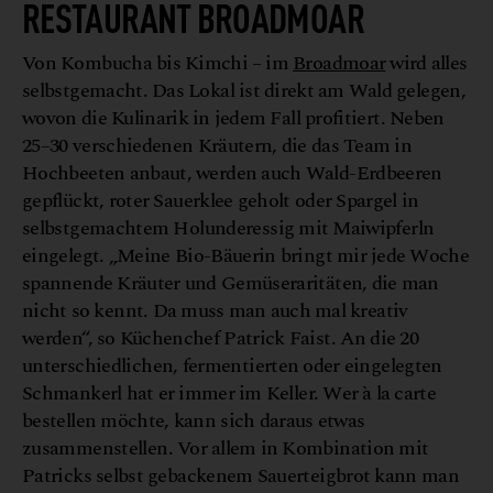
RESTAURANT BROADMOAR
Von Kombucha bis Kimchi – im
Broadmoar
wird alles
selbstgemacht. Das Lokal ist direkt am Wald gelegen,
wovon die Kulinarik in jedem Fall profitiert. Neben
25–30 verschiedenen Kräutern, die das Team in
Hochbeeten anbaut, werden auch Wald-Erdbeeren
gepflückt, roter Sauerklee geholt oder Spargel in
selbstgemachtem Holunderessig mit Maiwipferln
eingelegt. „Meine Bio-Bäuerin bringt mir jede Woche
spannende Kräuter und Gemüseraritäten, die man
nicht so kennt. Da muss man auch mal kreativ
werden“, so Küchenchef Patrick Faist. An die 20
unterschiedlichen, fermentierten oder eingelegten
Schmankerl hat er immer im Keller. Wer à la carte
bestellen möchte, kann sich daraus etwas
zusammenstellen. Vor allem in Kombination mit
Patricks selbst gebackenem Sauerteigbrot kann man