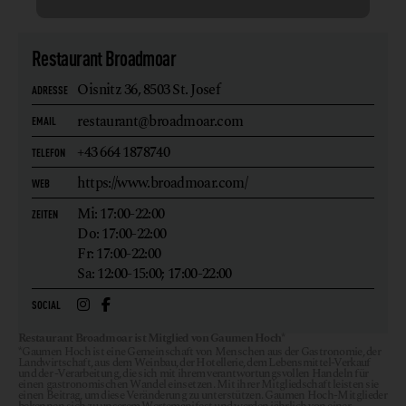
Restaurant Broadmoar
Oisnitz 36,
8503 St. Josef
ADRESSE
restaurant@broadmoar.com
EMAIL
+43 664 1878740
TELEFON
https://www.broadmoar.com/
WEB
Mi: 17:00-22:00
ZEITEN
Do: 17:00-22:00
Fr: 17:00-22:00
Sa: 12:00-15:00; 17:00-22:00
SOCIAL
Restaurant Broadmoar ist Mitglied von Gaumen Hoch*
*Gaumen Hoch ist eine Gemeinschaft von Menschen aus der Gastronomie, der
Landwirtschaft, aus dem Weinbau, der Hotellerie, dem Lebensmittel-Verkauf
und der -Verarbeitung, die sich mit ihrem verantwortungsvollen Handeln für
einen gastronomischen Wandel einsetzen. Mit ihrer Mitgliedschaft leisten sie
einen Beitrag, um diese Veränderung zu unterstützen. Gaumen Hoch-Mitglieder