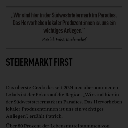
„
Wir sind hier in der Südweststeiermark im Paradies.
Das Hervorheben lokaler Produzent:innen ist uns ein
wichtiges Anliegen
.“
Patrick Faist, Küchenchef
STEIERMARKT FIRST
r
R
B
©
e
s
t
a
u
r
a
n
t
r
o
a
d
m
o
a
Das oberste Credo des seit 2024 neu übernommenen
Lokals ist der Fokus auf die Region. „Wir sind hier in
der Südweststeiermark im Paradies. Das Hervorheben
lokaler Produzent:innen ist uns ein wichtiges
Anliegen“, erzählt Patrick.
Über 80 Prozent der Lebensmittel stammen von