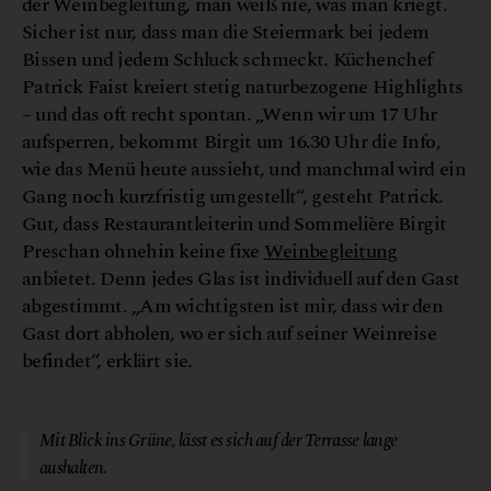
der Weinbegleitung, man weiß nie, was man kriegt.
Sicher ist nur, dass man die Steiermark bei jedem
Bissen und jedem Schluck schmeckt. Küchenchef
Patrick Faist kreiert stetig naturbezogene Highlights
– und das oft recht spontan. „Wenn wir um 17 Uhr
aufsperren, bekommt Birgit um 16.30 Uhr die Info,
wie das Menü heute aussieht, und manchmal wird ein
Gang noch kurzfristig umgestellt“, gesteht Patrick.
Gut, dass Restaurantleiterin und Sommelière Birgit
Preschan ohnehin keine fixe
Weinbegleitung
anbietet. Denn jedes Glas ist individuell auf den Gast
abgestimmt. „Am wichtigsten ist mir, dass wir den
Gast dort abholen, wo er sich auf seiner Weinreise
befindet“, erklärt sie.
© Restaurant Broadmoar
Mit Blick ins Grüne, lässt es sich auf der Terrasse lange
aushalten.