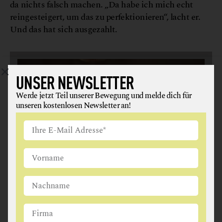
da nichts falsch machen. „Da habe ich mich echt
reingesteigert, um das zu perfektionieren“, lacht er.
Und das hat sich ausgezahlt.
UNSER NEWSLETTER
Werde jetzt Teil unserer Bewegung und melde dich für
unseren kostenlosen Newsletter an!
GASTHAUS CSENCSITS
Spitzenkoch Jürgen Csencsits vereint gehobene
Gastronomie mit Bodenständigkeit. Dabei bleibt
er als burgenländische Institution seiner