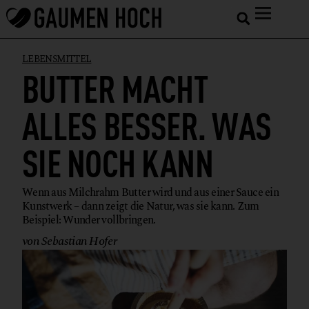
LEBENSMITTEL
BUTTER MACHT
ALLES BESSER. WAS
SIE NOCH KANN
Wenn aus Milchrahm Butter wird und aus einer Sauce ein
Kunstwerk – dann zeigt die Natur, was sie kann. Zum
Beispiel: Wunder vollbringen.
von Sebastian Hofer