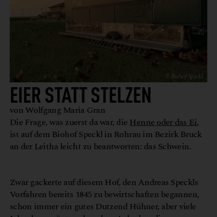
© Biohof Speckl
EIER STATT STELZEN
von Wolfgang Maria Gran
Die Frage, was zuerst da war, die
Henne oder das Ei
,
ist auf dem Biohof Speckl in Rohrau im Bezirk Bruck
an der Leitha leicht zu beantworten: das Schwein.
B
S
l
©
i
o
h
o
f
p
e
c
k
Zwar gackerte auf diesem Hof, den Andreas Speckls
Vorfahren bereits 1845 zu bewirtschaften begannen,
schon immer ein gutes Dutzend Hühner, aber viele