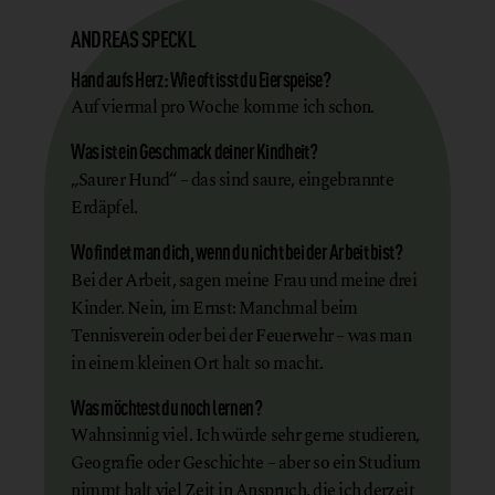
ANDREAS SPECKL
Hand aufs Herz: Wie oft isst du Eierspeise?
Auf viermal pro Woche komme ich schon.
Was ist ein Geschmack deiner Kindheit?
„Saurer Hund“ – das sind saure, eingebrannte
Erdäpfel.
Wo findet man dich, wenn du nicht bei der Arbeit bist?
Bei der Arbeit, sagen meine Frau und meine drei
Kinder. Nein, im Ernst: Manchmal beim
Tennisverein oder bei der Feuerwehr – was man
in einem kleinen Ort halt so macht.
Was möchtest du noch lernen?
Wahnsinnig viel. Ich würde sehr gerne studieren,
Geografie oder Geschichte – aber so ein Studium
nimmt halt viel Zeit in Anspruch, die ich derzeit