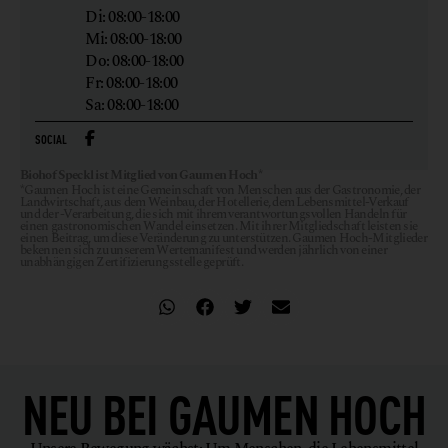
Di: 08:00-18:00
Mi: 08:00-18:00
Do: 08:00-18:00
Fr: 08:00-18:00
Sa: 08:00-18:00
SOCIAL
Biohof Speckl ist Mitglied von Gaumen Hoch*
*Gaumen Hoch ist eine Gemeinschaft von Menschen aus der Gastronomie, der
Landwirtschaft, aus dem Weinbau, der Hotellerie, dem Lebensmittel-Verkauf
und der -Verarbeitung, die sich mit ihrem verantwortungsvollen Handeln für
einen gastronomischen Wandel einsetzen. Mit ihrer Mitgliedschaft leisten sie
einen Beitrag, um diese Veränderung zu unterstützen. Gaumen Hoch-Mitglieder
bekennen sich zu unserem Wertemanifest und werden jährlich von einer
unabhängigen Zertifizierungsstelle geprüft.
NEU BEI
GAUMEN HOCH