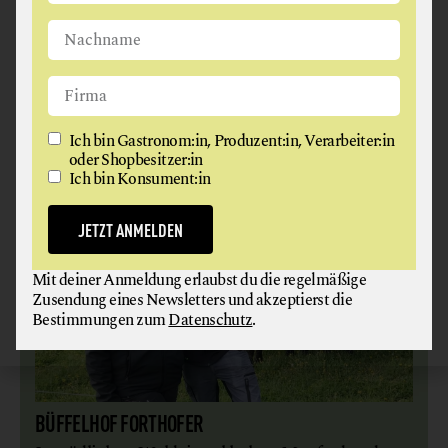
recht weit zu unseren Feldern fahren“, erklärt
Andreas. „Das hat aber den Vorteil, dass wir
verschiedene Bodentypen haben, und da kann man
natürlich dann auch unterschiedliche Früchte
angehen.“
Ich bin Gastronom:in, Produzent:in, Verarbeiter:in
oder Shopbesitzer:in
Ich bin Konsument:in
JETZT ANMELDEN
Mit deiner Anmeldung erlaubst du die regelmäßige
Zusendung eines Newsletters und akzeptierst die
Bestimmungen zum
Datenschutz
.
BÜFFELHOF FORTHOFER