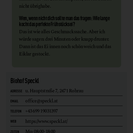
nicht übrighabe.
Wen, wenn nicht dich sollte man das fragen: Wie lange
kocht das perfekte Frühstücksei?
Das ist wie alles Geschmackssache. Aber ich
würde sagen: drei Minuten oder knapp drunter.
Dann ist das Ei innen noch schön weich und das
Eiklar gestockt.
Biohof Speckl
u. Hauptstraße 7,
2471 Rohrau
ADRESSE
office@speckl.at
EMAIL
+43 699 19031397
TELEFON
https://www.speckl.at/
WEB
Mo: 08:00-18:00
ZEITEN