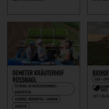
DEMETER KRÄUTERHOF
BIOHOF
ROSSNAGL
EIER + EIP
GETREIDE, GETREIDEERZEUGNISSE +
KARTOFFELN
2471 Roh
GEWÜRZE, WÜRZMITTEL + AROMEN
KRÄUTER