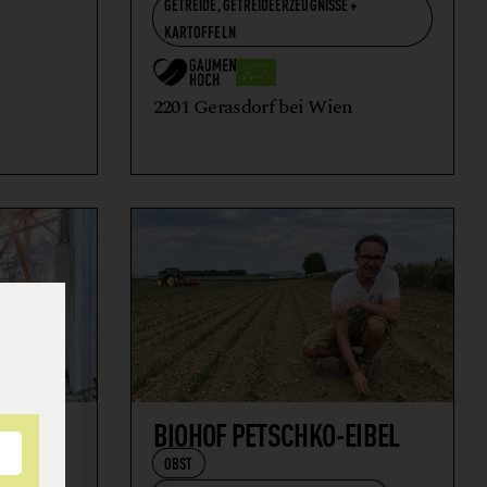
GETREIDE, GETREIDEERZEUGNISSE +
KARTOFFELN
2201 Gerasdorf bei Wien
BIOHOF PETSCHKO-EIBEL
OBST