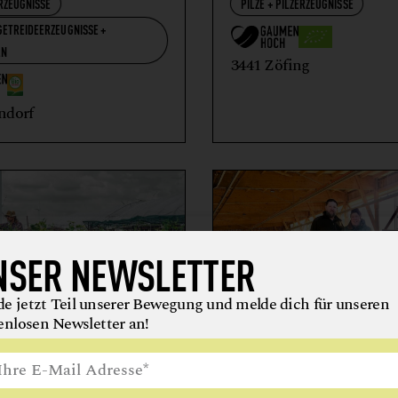
RZEUGNISSE
PILZE + PILZERZEUGNISSE
GETREIDEERZEUGNISSE +
LN
3441 Zöfing
ndorf
NSER NEWSLETTER
e jetzt Teil unserer Bewegung und melde dich für unseren
enlosen Newsletter an!
I WALDGARTEN
WALDVIERTLER BIO
BLONDVIEH RESL
KRÄUTER
WEIN