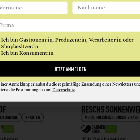
FLEISCH + FLEISCHERZEUGNISSE
kgrafneusiedl
3822 Hohenwarth
Ich bin Gastronom:in, Produzent:in, Verarbeiter:in oder
Shopbesitzer:in
Ich bin Konsument:in
JETZT ANMELDEN
einer Anmeldung erlaubst du die regelmäßige Zusendung eines Newsletters un
tierst die Bestimmungen zum
Datenschutz
.
OF
RESCHS SONNENWE
RZEUGNISSE
KRÄUTER
MILCH, MILCHERZEUGNISSE + KÄSE
osbrunn
3541 Reichaueramt