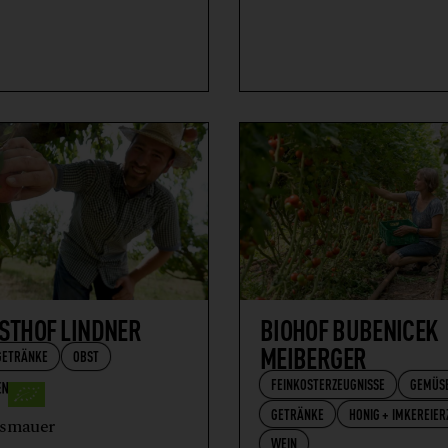
STHOF LINDNER
BIOHOF BUBENICEK
MEIBERGER
GETRÄNKE
OBST
FEINKOSTERZEUGNISSE
GEMÜS
GETRÄNKE
HONIG + IMKEREIER
ismauer
WEIN