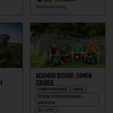
3314 Strengberg
ADAMAH BIOHOF: SIMON
H
ZOUBEK
FEINKOSTERZEUGNISSE
GEMÜSE
GETREIDE, GETREIDEERZEUGNISSE +
KARTOFFELN
ÖLE + FETTE