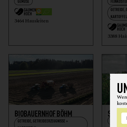
GEMÜSE
FEINKOSTE
GETREIDE, 
KARTOFFE
3464 Hausleiten
3388 Hai
U
Werd
kost
BIOBAUERNHOF BÖHM
SOLAW
GETREIDE, GETREIDEERZEUGNISSE +
GEMÜSE