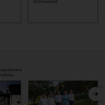
2133 Loosdorf
tungsbewusst
ernähren.