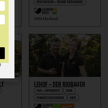
VEGETARISCHE + VEGANE ERZEUGNISSE
3104 Harland
d
LT
LEHOF – DER BIOBAUER
EIER + EIPRODUKTE
ESSIG
FEINKOSTERZEUGNISSE
OBST