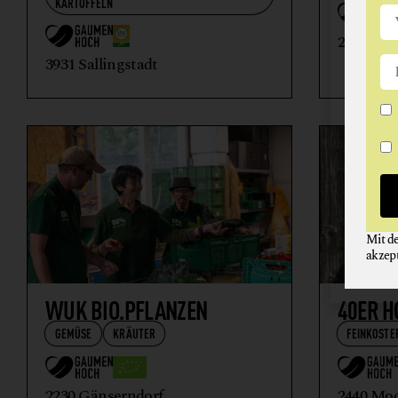
KARTOFFELN
2283 Mar
3931 Sallingstadt
Mit d
akzep
WUK BIO.PFLANZEN
40ER H
GEMÜSE
KRÄUTER
FEINKOSTE
2230 Gänserndorf
2440 Mo