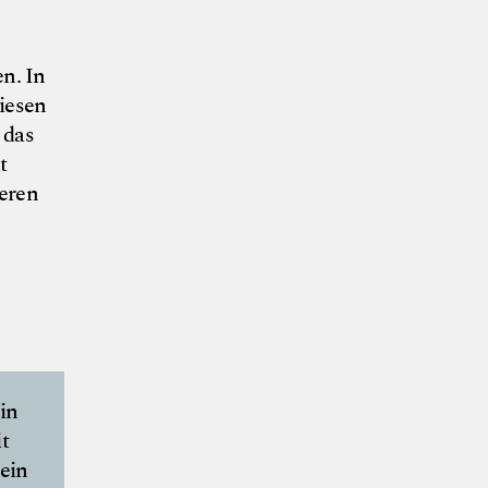
n. In
iesen
 das
t
ieren
in
t
ein