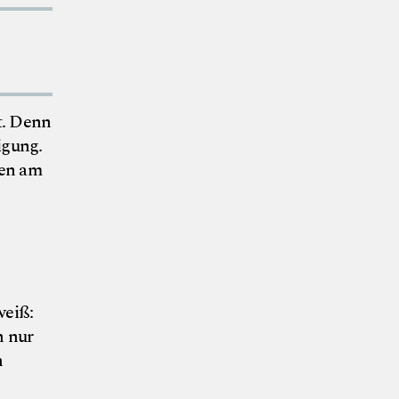
t. Denn
igung.
hen am
weiß:
h nur
h