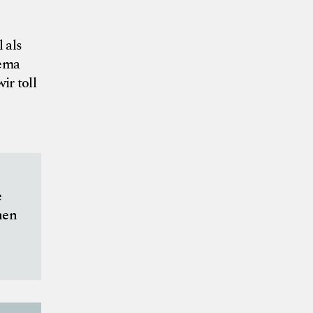
 als
hema
ir toll
e
hen