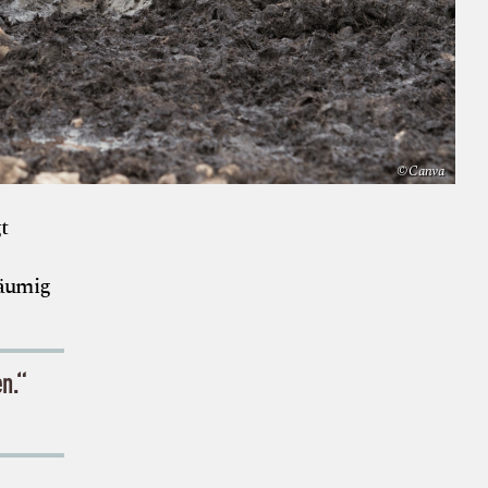
© Canva
t
räumig
en.“