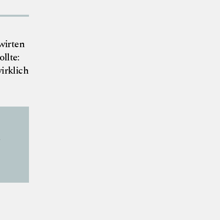
wirten
ollte:
irklich
d