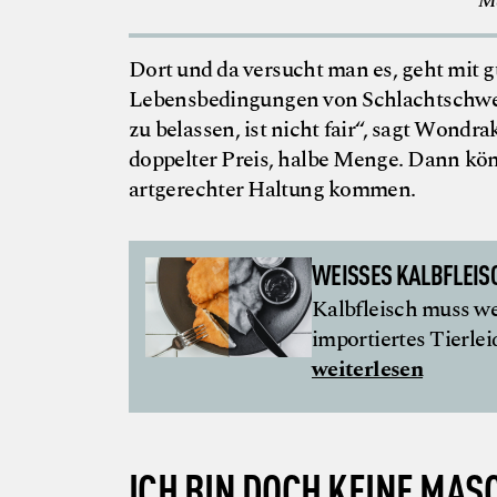
Ma
Dort und da versucht man es, geht mit g
Lebensbedingungen von Schlachtschwein
zu belassen, ist nicht fair“, sagt Wondrak
doppelter Preis, halbe Menge. Dann könn
artgerechter Haltung kommen.
WEISSES KALBFLEISCH
Kalbfleisch muss we
importiertes Tierlei
weiterlesen
ICH BIN DOCH KEINE MAS