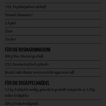
1
EL
Paprikapulver
edelsüß
Tamari
(Sojasauce)
2
Äpfel
Zimt
Zucker
FÜR DIE ROSMARINMARONI
400
g
Bio-Maroni
geschält
2
EL
Rosmarin
frisch, gehackt
Bratöl
(oder Butter, wenn es nicht vegan sein soll)
FÜR DIE ERDÄPFELKNÖDEL
1,5
kg
Erdäpfel
mehlig, gekocht & geschält (entspricht ca. 1,9 kg
rohen Erdäpfeln)
200
g
Dinkelvollgrieß