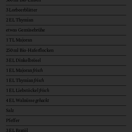
500
ml
Bio-Linsen
3
Lorbeerblätter
2
EL
Thymian
etwas
Gemüsebrühe
1
TL
Majoran
250
ml
Bio-Haferflocken
3
EL
Dinkelbrösel
1
EL
Majoran
frisch
1
EL
Thymian
frisch
1
EL
Liebstöckel
frisch
4
EL
Walnüsse
gehackt
Salz
Pfeffer
3
EL
Bratöl