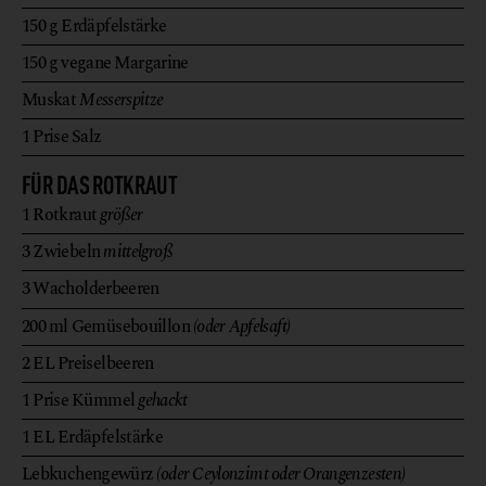
150
g
Erdäpfelstärke
150
g
vegane Margarine
Muskat
Messerspitze
1
Prise
Salz
FÜR DAS ROTKRAUT
1
Rotkraut
größer
3
Zwiebeln
mittelgroß
3
Wacholderbeeren
200
ml
Gemüsebouillon
(oder Apfelsaft)
2
EL
Preiselbeeren
1
Prise
Kümmel
gehackt
1
EL
Erdäpfelstärke
Lebkuchengewürz
(oder Ceylonzimt oder Orangenzesten)