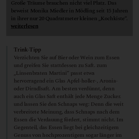
Große Träume brauchen nicht viel Platz. Das
beweist Monika Miedler in Mödling seit 15 Jahren
in ihrer nur 20 Quadratmeter kleinen „Kochkiste“.
weiterlesen
Trink-Tipp
Verzichten Sie auf Bier oder Wein zum Essen
und greifen Sie stattdessen zu Saft. zum
„Linsenbraten Martini“ passt etwa
hervorragend ein Glas Apfel-holler-, Aronia-
oder Dirndlsaft. Am besten verdünnt, denn
auch ein Glas Saft enthält jede Menge Zucker.
und lassen Sie den Schnaps weg: Denn die weit
verbreitete Meinung, dass Schnaps nach dem
Essen die Verdauung fördert, stimmt nicht. Im
Gegenteil, das Essen liegt bei gleichzeitigem
Genuss von hochprozentigem sogar länger im