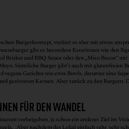
© 
ischen Burgerkonzept, variiert es aber mit etwas anspr
Cheeseburger gibt es besondere Kreationen wie den Si
 Brisket und BBQ-Sauce oder den „Miso Bacon“ mit 
yo. Sämtliche Burger gibt’s auch mit glutenfreien B
d vegane Gerichte wie etwa Bowls, darunter eine Sup
und gerösteten Kernen. Aber zurück zu den Burgern: Di
NNEN FÜR DEN WANDEL
taurant vorbeigehen, ja schon ein anderes Ziel im Visi
gela. „Aber nachdem das Lokal einfach sehr, sehr schö