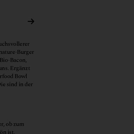
Alba Communications
Bildergalerie: Entdecke das vielfältige Angeb
uchsvollerer
gnature-Burger
Bio-Bacon,
uns. Ergänzt
erfood Bowl
e sind in der
er, ob zum
n ist,