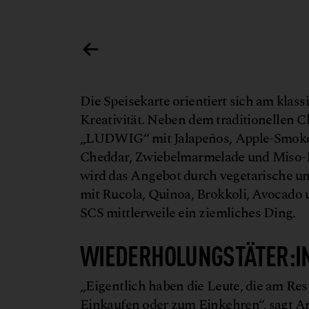
lba Communications
Die Speisekarte orientiert sich am klass
Kreativität. Neben dem traditionellen 
„LUDWIG“ mit Jalapeños, Apple-Smoked
Cheddar, Zwiebelmarmelade und Miso-Ma
wird das Angebot durch vegetarische un
mit Rucola, Quinoa, Brokkoli, Avocado 
SCS mittlerweile ein ziemliches Ding.
WIEDERHOLUNGSTÄTER:I
„Eigentlich haben die Leute, die am Res
Einkaufen oder zum Einkehren“, sagt An