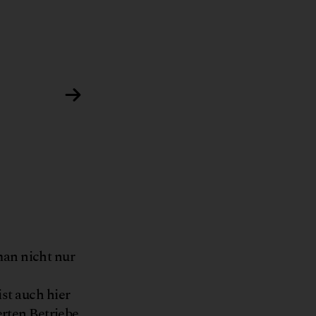
© Ludwig Burger
man nicht nur
st auch hier
erten Betriebe