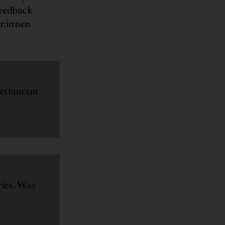
Feedback
er:innen
Restaurant
ries. Was