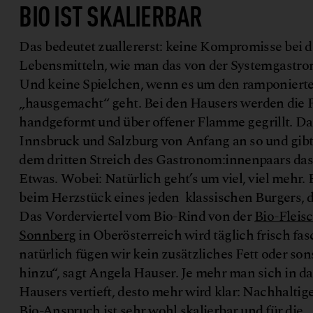
BIO IST SKALIERBAR
Das bedeutet zuallererst: keine Kompromisse bei 
Lebensmitteln, wie man das von der Systemgastro
Und keine Spielchen, wenn es um den ramponierte
„hausgemacht“ geht. Bei den Hausers werden die 
handgeformt und über offener Flamme gegrillt. Da
Innsbruck und Salzburg von Anfang an so und gib
dem dritten Streich des Gastronom:innenpaars das
©
A
l
b
a
o
m
m
u
n
i
c
a
t
i
o
n
Etwas. Wobei: Natürlich geht’s um viel, viel mehr.
beim Herzstück eines jeden klassischen Burgers, 
Das Vorderviertel vom Bio-Rind von der
Bio-Fleis
Sonnberg
in Oberösterreich wird täglich frisch fas
natürlich fügen wir kein zusätzliches Fett oder son
hinzu“, sagt Angela Hauser. Je mehr man sich in d
Hausers vertieft, desto mehr wird klar: Nachhaltige
Bio-Anspruch ist sehr wohl skalierbar und für die