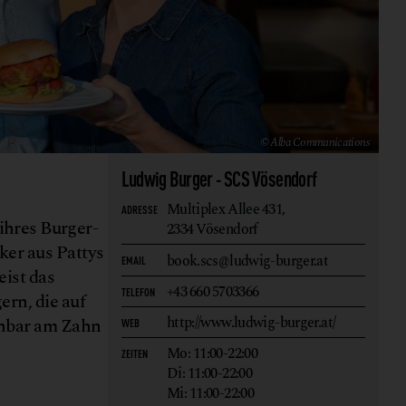
© Alba Communications
Ludwig Burger - SCS Vösendorf
Multiplex Allee 431,
ADRESSE
 ihres Burger-
2334 Vösendorf
iker aus Pattys
book.scs@ludwig-burger.at
EMAIL
ist das
+43 660 5703366
TELEFON
rn, die auf
http://www.ludwig-burger.at/
enbar am Zahn
WEB
Mo: 11:00-22:00
ZEITEN
Di: 11:00-22:00
Mi: 11:00-22:00