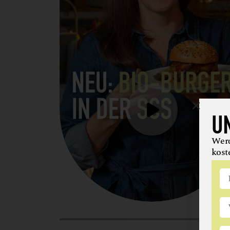
U
Werd
kost