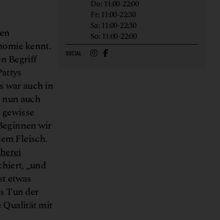
Do: 11:00-22:00
Fr: 11:00-22:30
Sa: 11:00-22:30
den
So: 11:00-22:00
nomie kennt.
SOCIAL
n Begriff
Pattys
s war auch in
t nun auch
 gewisse
 Beginnen wir
dem Fleisch.
cherei
chiert, „und
st etwas
as Tun der
 Qualität mit