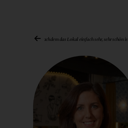
lba Communications
„Nachdem das Lokal einfach sehr, sehr schön ist