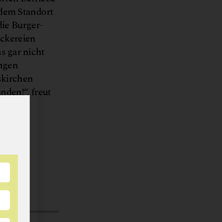
edem Standort
die Burger-
äckereien
s gar nicht
engen
skirchen
nden!“, freut