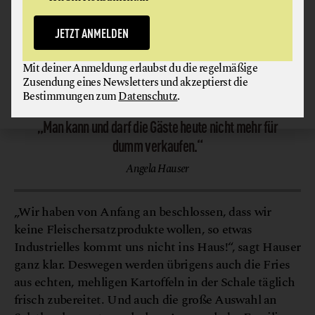
Gouda, einem knackigen Salatblatt, Tomate und einer
himmlischen Aioli seinem Fleischpendant in nichts
JETZT ANMELDEN
nachsteht.
Mit deiner Anmeldung erlaubst du die regelmäßige
© Ludwig Burger
Zusendung eines Newsletters und akzeptierst die
Bestimmungen zum
Datenschutz
.
„Man kann und darf die Gäste heute nicht mehr für
dumm verkaufen.“
Angela Hauser
„Wir haben von Anfang an beschlossen, dass wir
keine Fleischersatzprodukte wollen, so etwas
Industrielles kommt uns nicht ins Haus!“, sagt Hauser
ganz klar. Deswegen werden übrigens auch die Fries
aus echten, mehligen Kartoffeln in der Schale täglich
frisch zubereitet. Und auch die große Auswahl an