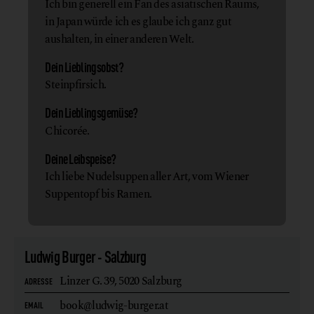
Ich bin generell ein Fan des asiatischen Raums,
in Japan würde ich es glaube ich ganz gut
aushalten, in einer anderen Welt.
Dein Lieblingsobst?
Steinpfirsich.
Dein Lieblingsgemüse?
Chicorée.
Deine Leibspeise?
Ich liebe Nudelsuppen aller Art, vom Wiener
Suppentopf bis Ramen.
Ludwig Burger - Salzburg
Linzer G. 39,
5020 Salzburg
ADRESSE
book@ludwig-burger.at
EMAIL