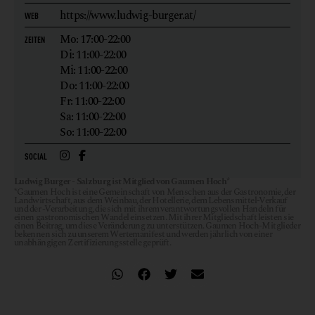
https://www.ludwig-burger.at/
WEB
Mo: 17:00-22:00
ZEITEN
Di: 11:00-22:00
Mi: 11:00-22:00
Do: 11:00-22:00
Fr: 11:00-22:00
Sa: 11:00-22:00
So: 11:00-22:00
SOCIAL
Ludwig Burger - Salzburg ist Mitglied von Gaumen Hoch*
*Gaumen Hoch ist eine Gemeinschaft von Menschen aus der Gastronomie, der
Landwirtschaft, aus dem Weinbau, der Hotellerie, dem Lebensmittel-Verkauf
und der -Verarbeitung, die sich mit ihrem verantwortungsvollen Handeln für
einen gastronomischen Wandel einsetzen. Mit ihrer Mitgliedschaft leisten sie
einen Beitrag, um diese Veränderung zu unterstützen. Gaumen Hoch-Mitglieder
bekennen sich zu unserem Wertemanifest und werden jährlich von einer
unabhängigen Zertifizierungsstelle geprüft.