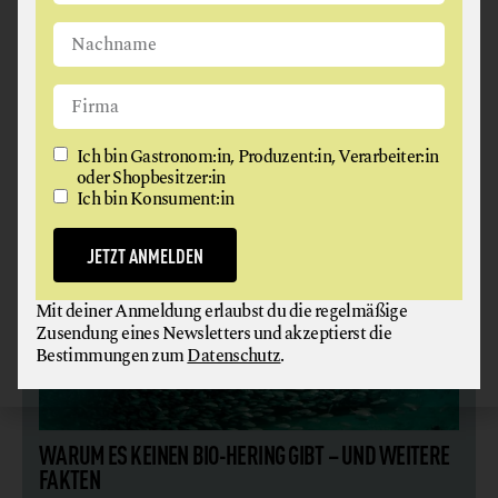
Boden kommen. Und über das Wasser ist sowieso das
gesamte Ökosystem miteinander vernetzt. Wir
wissen, Wasser speichert Informationen. Und diese
Information kann es auch weitergeben – bis zu den
Fischen“, erklärt Mößmer.
Ich bin Gastronom:in, Produzent:in, Verarbeiter:in
oder Shopbesitzer:in
Ich bin Konsument:in
JETZT ANMELDEN
Mit deiner Anmeldung erlaubst du die regelmäßige
Zusendung eines Newsletters und akzeptierst die
Bestimmungen zum
Datenschutz
.
WARUM ES KEINEN BIO-HERING GIBT – UND WEITERE
FAKTEN