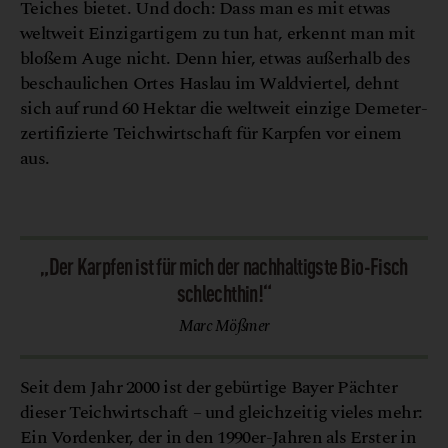
Teiches bietet. Und doch: Dass man es mit etwas
weltweit Einzigartigem zu tun hat, erkennt man mit
bloßem Auge nicht. Denn hier, etwas außerhalb des
beschaulichen Ortes Haslau im Waldviertel, dehnt
sich auf rund 60 Hektar die weltweit einzige Demeter-
zertifizierte Teichwirtschaft für Karpfen vor einem
aus.
P
r
©
I
n
g
o
e
r
t
r
a
m
e
„Der Karpfen ist für mich der nachhaltigste Bio-Fisch
schlechthin!“
Marc Mößmer
Seit dem Jahr 2000 ist der gebürtige Bayer Pächter
dieser Teichwirtschaft – und gleichzeitig vieles mehr:
Ein Vordenker, der in den 1990er-Jahren als Erster in