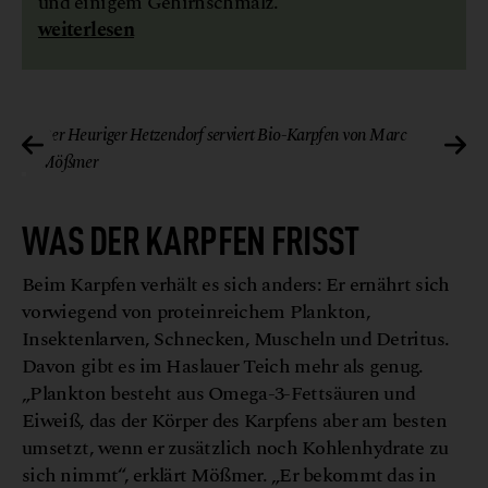
und einigem Gehirnschmalz.
weiterlesen
orf
@ Biofisch Heuriger Hetzendorf
Der Heuriger Hetzendorf serviert Bio-Karpfen von Marc
Mößmer
WAS DER KARPFEN FRISST
Beim Karpfen verhält es sich anders: Er ernährt sich
vorwiegend von proteinreichem Plankton,
Insektenlarven, Schnecken, Muscheln und Detritus.
Davon gibt es im Haslauer Teich mehr als genug.
„Plankton besteht aus Omega-3-Fettsäuren und
Eiweiß, das der Körper des Karpfens aber am besten
umsetzt, wenn er zusätzlich noch Kohlenhydrate zu
sich nimmt“, erklärt Mößmer. „Er bekommt das in