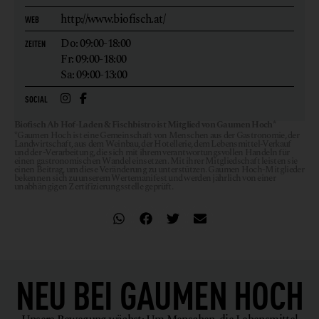
http://www.biofisch.at/
WEB
Do: 09:00-18:00
ZEITEN
Fr: 09:00-18:00
Sa: 09:00-13:00
SOCIAL
Biofisch Ab Hof-Laden & Fischbistro ist Mitglied von Gaumen Hoch*
*Gaumen Hoch ist eine Gemeinschaft von Menschen aus der Gastronomie, der
Landwirtschaft, aus dem Weinbau, der Hotellerie, dem Lebensmittel-Verkauf
und der -Verarbeitung, die sich mit ihrem verantwortungsvollen Handeln für
einen gastronomischen Wandel einsetzen. Mit ihrer Mitgliedschaft leisten sie
einen Beitrag, um diese Veränderung zu unterstützen. Gaumen Hoch-Mitglieder
bekennen sich zu unserem Wertemanifest und werden jährlich von einer
unabhängigen Zertifizierungsstelle geprüft.
NEU BEI
GAUMEN HOCH