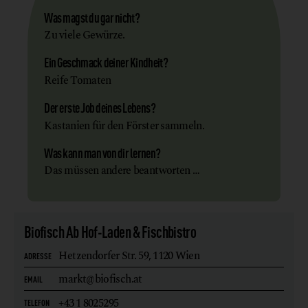
Was magst du gar nicht?
Zu viele Gewürze.
Ein Geschmack deiner Kindheit?
Reife Tomaten
Der erste Job deines Lebens?
Kastanien für den Förster sammeln.
Was kann man von dir lernen?
Das müssen andere beantworten …
Biofisch Ab Hof-Laden & Fischbistro
Hetzendorfer Str. 59,
1120 Wien
ADRESSE
markt@biofisch.at
EMAIL
+43 1 8025295
TELEFON