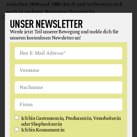
zwischen 1860 und 1880 durch und verbreitete sich
auch in anderen Regionen Österreichs.
UNSER NEWSLETTER
Werde jetzt Teil unserer Bewegung und melde dich für
unseren kostenlosen Newsletter an!
BIOFISCH MARC MÖSSMER
Marc Mößmer ist der weltweit erste Demeter-
Ich bin Gastronom:in, Produzent:in, Verarbeiter:in
Fischzüchter – und beweist, wie revolutionär
oder Shopbesitzer:in
Karpfenhaltung sein kann.
Ich bin Konsument:in