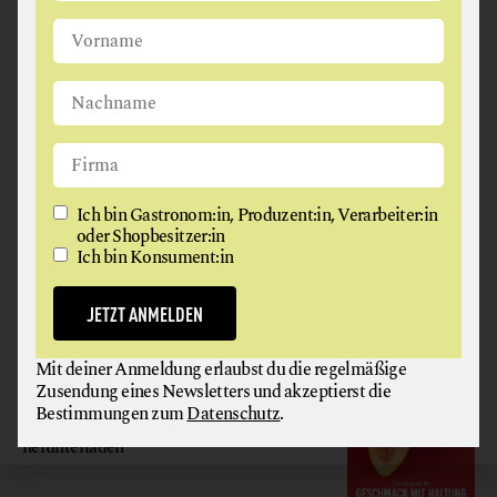
Ich bin Gastronom:in, Produzent:in, Verarbeiter:in oder
Shopbesitzer:in
Ich bin Konsument:in
JETZT ANMELDEN
Ich bin Gastronom:in, Produzent:in, Verarbeiter:in
oder Shopbesitzer:in
Ich bin Konsument:in
Mit deiner Anmeldung erlaubst du die regelmäßige
Zusendung eines Newsletters und akzeptierst die
Bestimmungen zum
Datenschutz
.
JETZT ANMELDEN
GAUMEN HOCH
Mit deiner Anmeldung erlaubst du die regelmäßige
Zusendung eines Newsletters und akzeptierst die
MAGAZIN
Bestimmungen zum
Datenschutz
.
Hier gratis
herunterladen