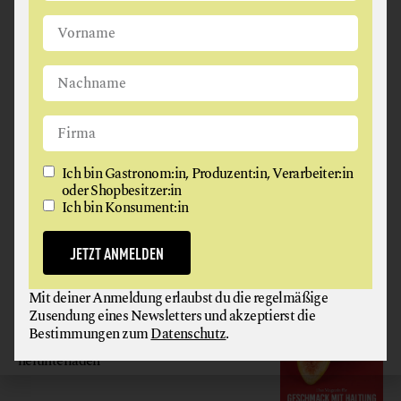
Ich bin Gastronom:in, Produzent:in, Verarbeiter:in oder
Shopbesitzer:in
Ich bin Konsument:in
JETZT ANMELDEN
Ich bin Gastronom:in, Produzent:in, Verarbeiter:in
oder Shopbesitzer:in
Ich bin Konsument:in
Mit deiner Anmeldung erlaubst du die regelmäßige
Zusendung eines Newsletters und akzeptierst die
Bestimmungen zum
Datenschutz
.
JETZT ANMELDEN
GAUMEN HOCH
Mit deiner Anmeldung erlaubst du die regelmäßige
Zusendung eines Newsletters und akzeptierst die
MAGAZIN
Bestimmungen zum
Datenschutz
.
Hier gratis
herunterladen