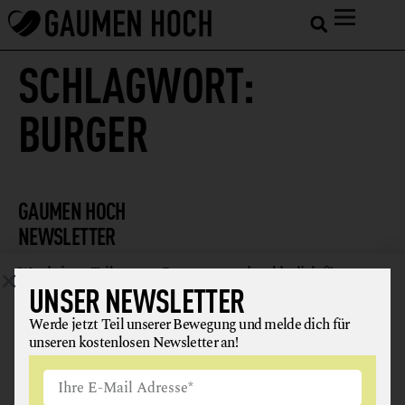
SCHLAGWORT:
BURGER
GAUMEN HOCH
NEWSLETTER
Werde jetzt Teil unserer Bewegung und melde dich für
UNSER NEWSLETTER
unseren kostenlosen Newsletter an!
Werde jetzt Teil unserer Bewegung und melde dich für
unseren kostenlosen Newsletter an!