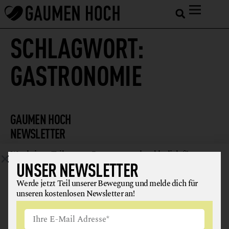
SCHLAGWORT:
GASTRONOMIE
GAUMEN HOCH
NEWSLETTER
Werde jetzt Teil unserer Bewegung und melde dich für
UNSER NEWSLETTER
unseren kostenlosen Newsletter an!
Werde jetzt Teil unserer Bewegung und melde dich für
unseren kostenlosen Newsletter an!