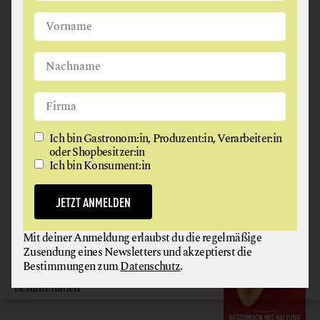
Ich bin Gastronom:in, Produzent:in, Verarbeiter:in oder
Shopbesitzer:in
Ich bin Konsument:in
JETZT ANMELDEN
Ich bin Gastronom:in, Produzent:in, Verarbeiter:in
oder Shopbesitzer:in
Ich bin Konsument:in
Mit deiner Anmeldung erlaubst du die regelmäßige
Zusendung eines Newsletters und akzeptierst die
Bestimmungen zum
Datenschutz
.
JETZT ANMELDEN
GAUMEN HOCH
Mit deiner Anmeldung erlaubst du die regelmäßige
Zusendung eines Newsletters und akzeptierst die
MAGAZIN
Bestimmungen zum
Datenschutz
.
Hier gratis
herunterladen