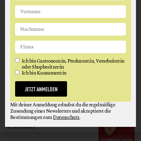
Ich bin Gastronom:in, Produzent:in, Verarbeiter:in oder
Shopbesitzer:in
Ich bin Konsument:in
JETZT ANMELDEN
Ich bin Gastronom:in, Produzent:in, Verarbeiter:in
oder Shopbesitzer:in
Ich bin Konsument:in
Mit deiner Anmeldung erlaubst du die regelmäßige
Zusendung eines Newsletters und akzeptierst die
Bestimmungen zum
Datenschutz
.
JETZT ANMELDEN
GAUMEN HOCH
Mit deiner Anmeldung erlaubst du die regelmäßige
Zusendung eines Newsletters und akzeptierst die
MAGAZIN
Bestimmungen zum
Datenschutz
.
Hier gratis
herunterladen