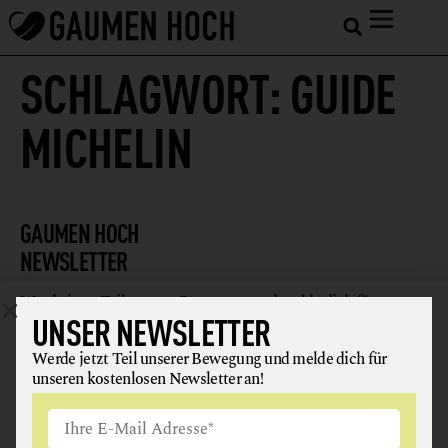
SCHLAGWORT:
GUIDE
MICHELIN
GAUMEN HOCH
NEWSLETTER
Werde jetzt Teil unserer Bewegung und melde dich für
UNSER NEWSLETTER
unseren kostenlosen Newsletter an!
Werde jetzt Teil unserer Bewegung und melde dich für
unseren kostenlosen Newsletter an!