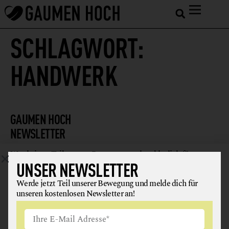
SCHLAGWORT:
HANDWERK
GAUMEN HOCH
NEWSLETTER
Werde jetzt Teil unserer Bewegung und melde dich für
UNSER NEWSLETTER
unseren kostenlosen Newsletter an!
Werde jetzt Teil unserer Bewegung und melde dich für
unseren kostenlosen Newsletter an!