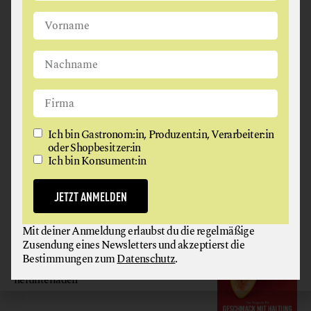
Ich bin Gastronom:in, Produzent:in, Verarbeiter:in oder
Shopbesitzer:in
Ich bin Konsument:in
JETZT ANMELDEN
Ich bin Gastronom:in, Produzent:in, Verarbeiter:in
oder Shopbesitzer:in
Ich bin Konsument:in
Mit deiner Anmeldung erlaubst du die regelmäßige
Zusendung eines Newsletters und akzeptierst die
Bestimmungen zum
Datenschutz
.
JETZT ANMELDEN
GAUMEN HOCH
Mit deiner Anmeldung erlaubst du die regelmäßige
Zusendung eines Newsletters und akzeptierst die
MAGAZIN
Bestimmungen zum
Datenschutz
.
Hier gratis
herunterladen