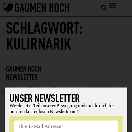
SCHLAGWORT:
KULIRNARIK
GAUMEN HOCH
NEWSLETTER
Werde jetzt Teil unserer Bewegung und melde dich für
UNSER NEWSLETTER
unseren kostenlosen Newsletter an!
Werde jetzt Teil unserer Bewegung und melde dich für
unseren kostenlosen Newsletter an!