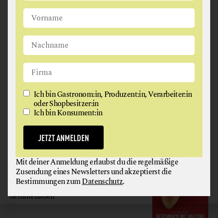
Ich bin Gastronom:in, Produzent:in, Verarbeiter:in oder
Shopbesitzer:in
Ich bin Konsument:in
JETZT ANMELDEN
Ich bin Gastronom:in, Produzent:in, Verarbeiter:in
oder Shopbesitzer:in
Ich bin Konsument:in
Mit deiner Anmeldung erlaubst du die regelmäßige
Zusendung eines Newsletters und akzeptierst die
Bestimmungen zum
Datenschutz
.
JETZT ANMELDEN
GAUMEN HOCH
Mit deiner Anmeldung erlaubst du die regelmäßige
Zusendung eines Newsletters und akzeptierst die
MAGAZIN
Bestimmungen zum
Datenschutz
.
Hier gratis
herunterladen