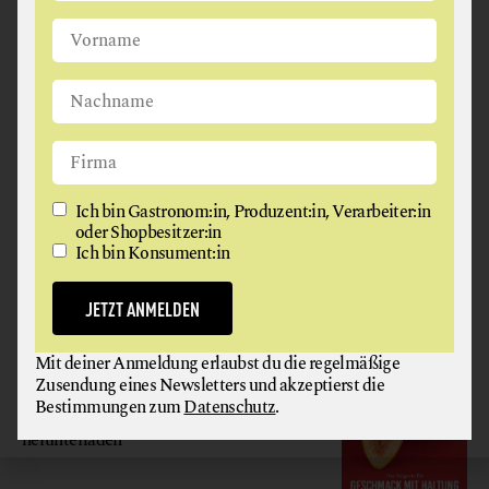
Ich bin Gastronom:in, Produzent:in, Verarbeiter:in oder
Shopbesitzer:in
Ich bin Konsument:in
JETZT ANMELDEN
Ich bin Gastronom:in, Produzent:in, Verarbeiter:in
oder Shopbesitzer:in
Ich bin Konsument:in
Mit deiner Anmeldung erlaubst du die regelmäßige
Zusendung eines Newsletters und akzeptierst die
Bestimmungen zum
Datenschutz
.
JETZT ANMELDEN
GAUMEN HOCH
Mit deiner Anmeldung erlaubst du die regelmäßige
Zusendung eines Newsletters und akzeptierst die
MAGAZIN
Bestimmungen zum
Datenschutz
.
Hier gratis
herunterladen