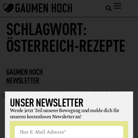
SCHLAGWORT:
ÖSTERREICH-REZEPTE
GAUMEN HOCH
NEWSLETTER
Werde jetzt Teil unserer Bewegung und melde dich für
UNSER NEWSLETTER
unseren kostenlosen Newsletter an!
Werde jetzt Teil unserer Bewegung und melde dich für
unseren kostenlosen Newsletter an!