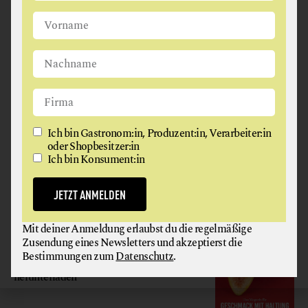
Ich bin Gastronom:in, Produzent:in, Verarbeiter:in oder
Shopbesitzer:in
Ich bin Konsument:in
JETZT ANMELDEN
Ich bin Gastronom:in, Produzent:in, Verarbeiter:in
oder Shopbesitzer:in
Ich bin Konsument:in
Mit deiner Anmeldung erlaubst du die regelmäßige
Zusendung eines Newsletters und akzeptierst die
Bestimmungen zum
Datenschutz
.
JETZT ANMELDEN
GAUMEN HOCH
Mit deiner Anmeldung erlaubst du die regelmäßige
Zusendung eines Newsletters und akzeptierst die
MAGAZIN
Bestimmungen zum
Datenschutz
.
Hier gratis
herunterladen