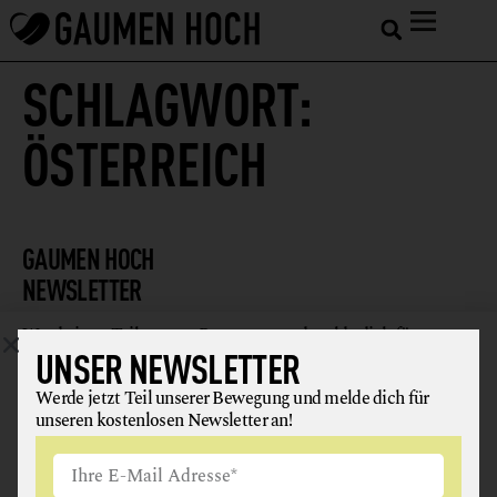
SCHLAGWORT:
ÖSTERREICH
GAUMEN HOCH
NEWSLETTER
Werde jetzt Teil unserer Bewegung und melde dich für
UNSER NEWSLETTER
unseren kostenlosen Newsletter an!
Werde jetzt Teil unserer Bewegung und melde dich für
unseren kostenlosen Newsletter an!