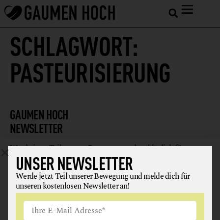
SCHLAGWORT:
PASTEURISIERUNG
GAUMEN HOCH
NEWSLETTER
Werde jetzt Teil unserer Bewegung und melde dich für
UNSER NEWSLETTER
unseren kostenlosen Newsletter an!
Werde jetzt Teil unserer Bewegung und melde dich für
unseren kostenlosen Newsletter an!