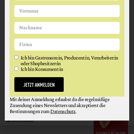
Ich bin Gastronom:in, Produzent:in, Verarbeiter:in oder
Shopbesitzer:in
Ich bin Konsument:in
JETZT ANMELDEN
Ich bin Gastronom:in, Produzent:in, Verarbeiter:in
oder Shopbesitzer:in
Ich bin Konsument:in
Mit deiner Anmeldung erlaubst du die regelmäßige
Zusendung eines Newsletters und akzeptierst die
Bestimmungen zum
Datenschutz
.
JETZT ANMELDEN
GAUMEN HOCH
Mit deiner Anmeldung erlaubst du die regelmäßige
Zusendung eines Newsletters und akzeptierst die
MAGAZIN
Bestimmungen zum
Datenschutz
.
Hier gratis
herunterladen