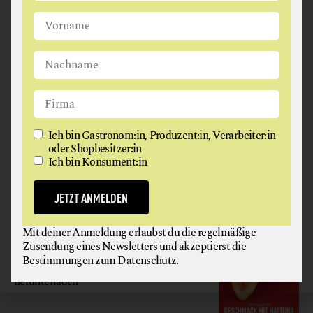
Ich bin Gastronom:in, Produzent:in, Verarbeiter:in oder
Shopbesitzer:in
Ich bin Konsument:in
JETZT ANMELDEN
Ich bin Gastronom:in, Produzent:in, Verarbeiter:in
oder Shopbesitzer:in
Ich bin Konsument:in
Mit deiner Anmeldung erlaubst du die regelmäßige
Zusendung eines Newsletters und akzeptierst die
Bestimmungen zum
Datenschutz
.
JETZT ANMELDEN
GAUMEN HOCH
Mit deiner Anmeldung erlaubst du die regelmäßige
Zusendung eines Newsletters und akzeptierst die
MAGAZIN
Bestimmungen zum
Datenschutz
.
Hier gratis
herunterladen