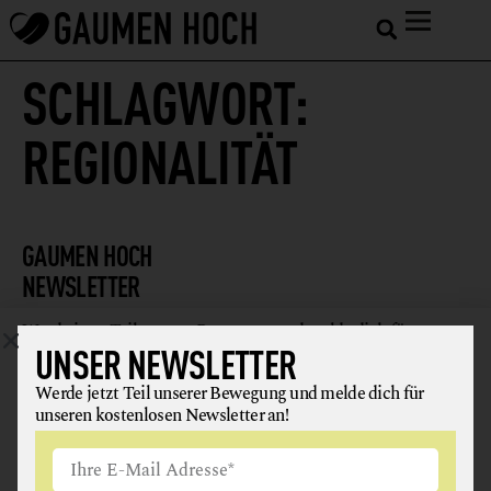
SCHLAGWORT:
REGIONALITÄT
GAUMEN HOCH
NEWSLETTER
Werde jetzt Teil unserer Bewegung und melde dich für
UNSER NEWSLETTER
unseren kostenlosen Newsletter an!
Werde jetzt Teil unserer Bewegung und melde dich für
unseren kostenlosen Newsletter an!