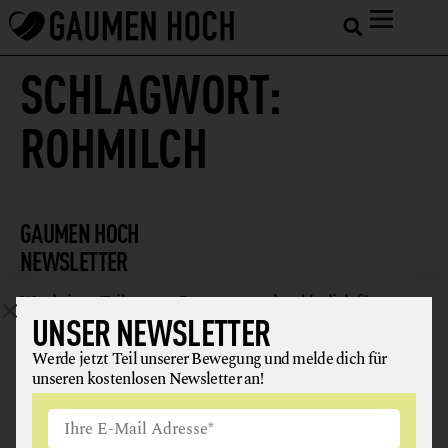
SCHLAGWORT:
ROHMILCH
GAUMEN HOCH
NEWSLETTER
Werde jetzt Teil unserer Bewegung und melde dich für
UNSER NEWSLETTER
unseren kostenlosen Newsletter an!
Werde jetzt Teil unserer Bewegung und melde dich für
unseren kostenlosen Newsletter an!