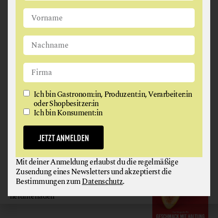
Ich bin Gastronom:in, Produzent:in, Verarbeiter:in oder
Shopbesitzer:in
Ich bin Konsument:in
JETZT ANMELDEN
Ich bin Gastronom:in, Produzent:in, Verarbeiter:in
oder Shopbesitzer:in
Ich bin Konsument:in
Mit deiner Anmeldung erlaubst du die regelmäßige
Zusendung eines Newsletters und akzeptierst die
Bestimmungen zum
Datenschutz
.
JETZT ANMELDEN
GAUMEN HOCH
Mit deiner Anmeldung erlaubst du die regelmäßige
Zusendung eines Newsletters und akzeptierst die
MAGAZIN
Bestimmungen zum
Datenschutz
.
Hier gratis
herunterladen