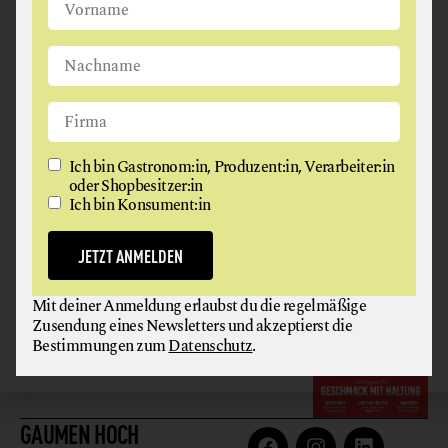
Ich bin Gastronom:in, Produzent:in, Verarbeiter:in oder
Shopbesitzer:in
Ich bin Konsument:in
JETZT ANMELDEN
Ich bin Gastronom:in, Produzent:in, Verarbeiter:in
Mit deiner Anmeldung erlaubst du die regelmäßige
oder Shopbesitzer:in
Zusendung eines Newsletters und akzeptierst die
Ich bin Konsument:in
Bestimmungen zum
Datenschutz
.
JETZT ANMELDEN
GAUMEN HOCH
MAGAZIN
Mit deiner Anmeldung erlaubst du die regelmäßige
Zusendung eines Newsletters und akzeptierst die
Hier gratis
Bestimmungen zum
Datenschutz
.
herunterladen
GAUMEN HOCH