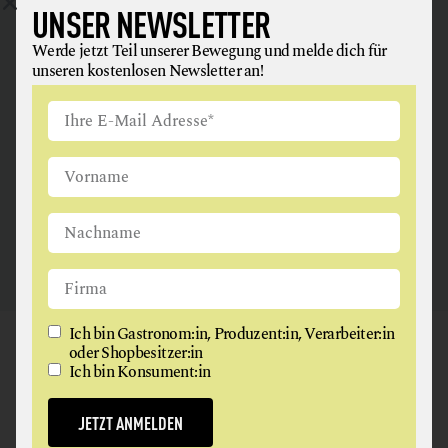
UNSER NEWSLETTER
ANGUS & ARTHUR
Werde jetzt Teil unserer Bewegung und melde dich für
unseren kostenlosen Newsletter an!
FLEISCH + FLEISCHERZEUGNISSE
2326 Maria Lanzendorf
Ich bin Gastronom:in, Produzent:in, Verarbeiter:in
GAUMEN HOCH
oder Shopbesitzer:in
Ich bin Konsument:in
NEWSLETTER
JETZT ANMELDEN
Werde jetzt Teil unserer Bewegung und melde dich für
unseren kostenlosen Newsletter an!