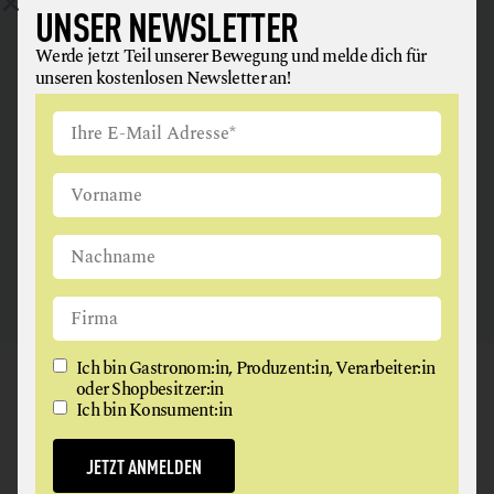
UNSER NEWSLETTER
ANGUS & ARTHUR
Werde jetzt Teil unserer Bewegung und melde dich für
unseren kostenlosen Newsletter an!
FLEISCH + FLEISCHERZEUGNISSE
2326 Maria Lanzendorf
Ich bin Gastronom:in, Produzent:in, Verarbeiter:in
GAUMEN HOCH
oder Shopbesitzer:in
Ich bin Konsument:in
NEWSLETTER
JETZT ANMELDEN
Werde jetzt Teil unserer Bewegung und melde dich für
unseren kostenlosen Newsletter an!