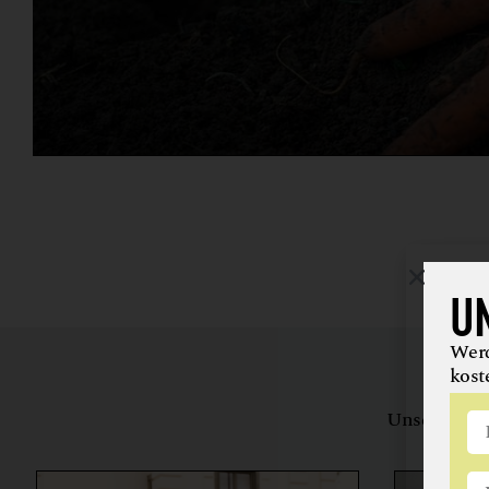
U
Werd
kost
Unsere Bewe
herstell