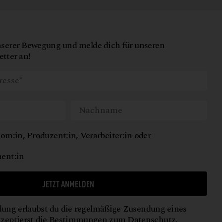
nserer Bewegung und melde dich für unseren
tter an!
om:in, Produzent:in, Verarbeiter:in oder
ent:in
JETZT ANMELDEN
ung erlaubst du die regelmäßige Zusendung eines
kzeptierst die Bestimmungen zum
Datenschutz
.