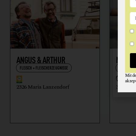
ANGUS & ARTHUR
NIKOL
FLEISCH + FLEISCHERZEUGNISSE
WEIN
Mit d
akzep
2326 Maria Lanzendorf
3512 Ma