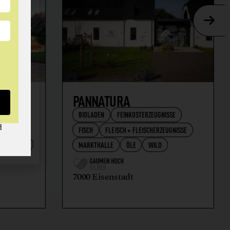
AFT
PANNATURA
BIOLADEN
FEINKOSTERZEUGNISSE
d
FISCH
FLEISCH + FLEISCHERZEUGNISSE
RZEUGNISSE
MARKTHALLE
ÖLE
WILD
7000 Eisenstadt