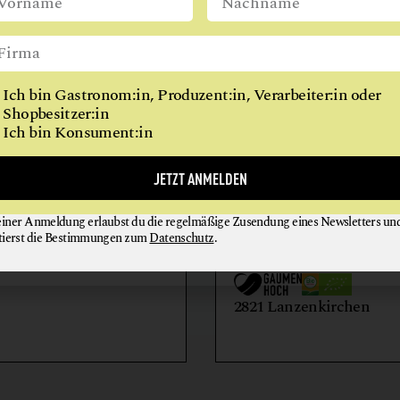
GETRÄNKE
WIEN
GETREIDE
GEWÜRZE
Ich bin Gastronom:in, Produzent:in, Verarbeiter:in oder
KAFFEE
Shopbesitzer:in
Ich bin Konsument:in
KOCHKURSE
MARKTHALLE
AIHOF
BIO-LANDWIRTSCH
JETZT ANMELDEN
MEHL
LILIENHOF
MILCH + MILCHERZEUGNISSE
einer Anmeldung erlaubst du die regelmäßige Zusendung eines Newsletters un
EIER + EIPRODUKTE
GEMÜSE
tierst die Bestimmungen zum
Datenschutz
.
MISO
GETRÄNKE
HONIG + IMKEREIE
utern an der Donau
ÖLE
2821 Lanzenkirchen
REIS
SCHAFKÄSE
SCHOKOLADE