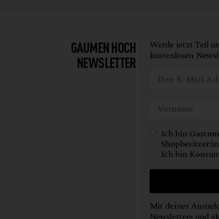
SHOYU
TEE
WILD
GAUMEN HOCH
Werde jetzt Teil u
WORKSHOPS
kostenlosen Newsle
NEWSLETTER
Ich bin Gastron
Shopbesitzer:in
Ich bin Konsum
Mit deiner Anmeld
Newsletters und a