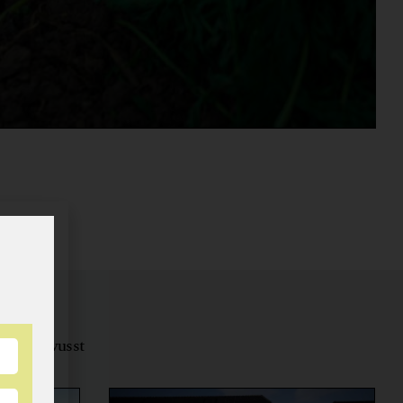
tungsbewusst
ernähren.