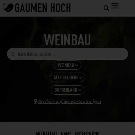
WEINBAU

WEINBAU

ALLE BETRIEBE
ALLE KATEGORIEN

GASTRONOMIE
BURGENLAND
ALLE ANZEIGEN

HOTELS
Betriebe auf der Karte anzeigen
WEIN

BADEN-WÜRTTEMBERG
SHOPS UND VERARBEITUNG
BAYERN
LANDWIRTSCHAFT
BURGENLAND
WEINBAU
AKTUALITÄT
NAME
ENTFERNUNG