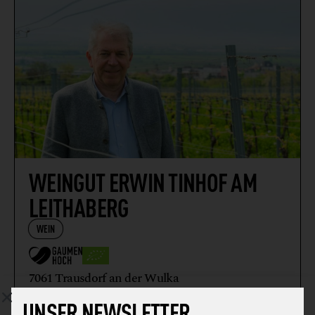
WEINGUT ERWIN TINHOF AM
LEITHABERG
WEIN
7061 Trausdorf an der Wulka
UNSER NEWSLETTER