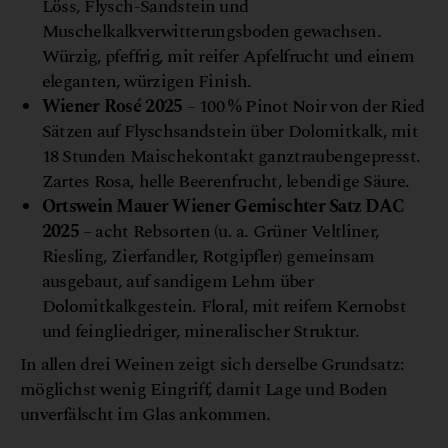
Löss, Flysch-Sandstein und
Muschelkalkverwitterungsboden gewachsen.
Würzig, pfeffrig, mit reifer Apfelfrucht und einem
eleganten, würzigen Finish.
Wiener Rosé 2025
– 100 % Pinot Noir von der Ried
Sätzen auf Flyschsandstein über Dolomitkalk, mit
18 Stunden Maischekontakt ganztraubengepresst.
Zartes Rosa, helle Beerenfrucht, lebendige Säure.
Ortswein Mauer Wiener Gemischter Satz DAC
2025
– acht Rebsorten (u. a. Grüner Veltliner,
Riesling, Zierfandler, Rotgipfler) gemeinsam
ausgebaut, auf sandigem Lehm über
Dolomitkalkgestein. Floral, mit reifem Kernobst
und feingliedriger, mineralischer Struktur.
In allen drei Weinen zeigt sich derselbe Grundsatz:
möglichst wenig Eingriff, damit Lage und Boden
unverfälscht im Glas ankommen.