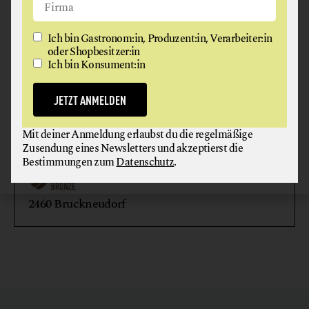
Ich bin Gastronom:in, Produzent:in, Verarbeiter:in
oder Shopbesitzer:in
Ich bin Konsument:in
JETZT ANMELDEN
JOSEPH
Mit deiner Anmeldung erlaubst du die regelmäßige
Zusendung eines Newsletters und akzeptierst die
CAFÉ
HOTEL
RESTAURANT
Bestimmungen zum
Datenschutz
.
2460 Bruckneudorf