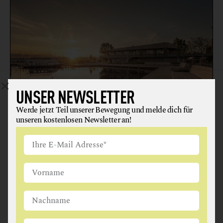
UNSER NEWSLETTER
RESTAURANT LIBELLE
Werde jetzt Teil unserer Bewegung und melde dich für
unseren kostenlosen Newsletter an!
FRÜHSTÜCK
RESTAURANT
In Zertifizierung
7091 Breitenbrunn